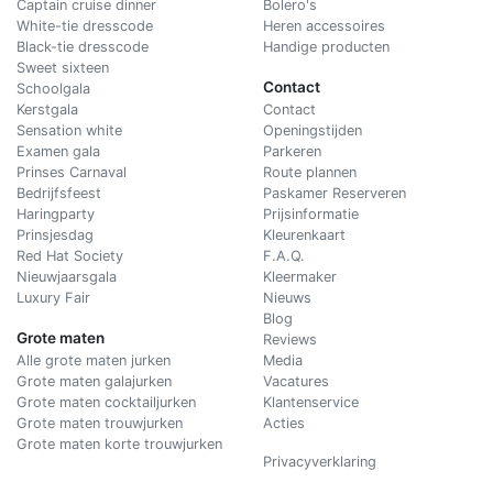
Captain cruise dinner
Bolero's
White-tie dresscode
Heren accessoires
Black-tie dresscode
Handige producten
Sweet sixteen
Contact
Schoolgala
Kerstgala
C
ontact
Sensation white
Openingstijden
Examen gala
Parkeren
Prinses Carnaval
Route plannen
Bedrijfsfeest
Paskamer Reserveren
Haringparty
Prijsinformatie
Prinsjesdag
Kleurenkaart
Red Hat Society
F.A.Q.
Nieuwjaarsgala
Kleermaker
Luxury Fair
Nieuws
Blog
Grote maten
Reviews
Alle grote maten jurken
Media
Grote maten galajurken
Vacatures
Grote maten cocktailjurken
Klantenservice
Grote maten trouwjurken
Acties
Grote maten korte trouwjurken
Privacyverklaring