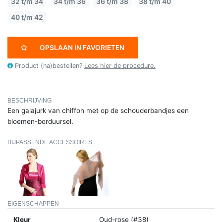
32 t/m 34
34 t/m 36
36 t/m 38
38 t/m 40
40 t/m 42
OPSLAAN IN FAVORIETEN
Product (na)bestellen?
Lees hier de procedure.
BESCHRIJVING
Een galajurk van chiffon met op de schouderbandjes een
bloemen-borduursel.
BIJPASSENDE ACCESSOIRES
EIGENSCHAPPEN
Kleur
Oud-rose (#38)