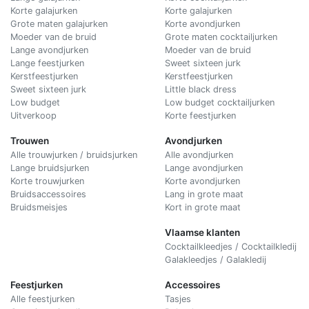
Korte galajurken
Korte galajurken
Grote maten galajurken
Korte avondjurken
Moeder van de bruid
Grote maten cocktailjurken
Lange avondjurken
Moeder van de bruid
Lange feestjurken
Sweet sixteen jurk
Kerstfeestjurken
Kerstfeestjurken
Sweet sixteen jurk
Little black dress
Low budget
Low budget cocktailjurken
Uitverkoop
Korte feestjurken
Trouwen
Avondjurken
Alle trouwjurken / bruidsjurken
Alle avondjurken
Lange bruidsjurken
Lange avondjurken
Korte trouwjurken
Korte avondjurken
Bruidsaccessoires
Lang in grote maat
Bruidsmeisjes
Kort in grote maat
Vlaamse klanten
Cocktailkleedjes / Cocktailkledij
Galakleedjes / Galakledij
Feestjurken
Accessoires
Alle feestjurken
Tasjes