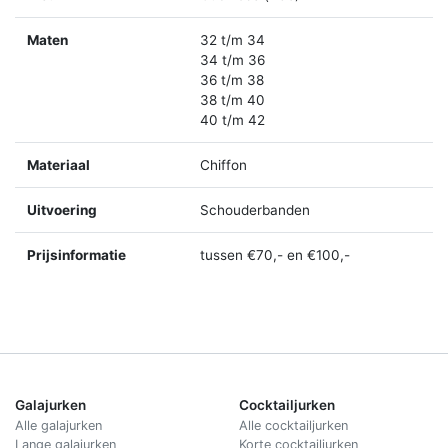
Maten
32 t/m 34
34 t/m 36
36 t/m 38
38 t/m 40
40 t/m 42
Materiaal
Chiffon
Uitvoering
Schouderbanden
Prijsinformatie
tussen €70,- en €100,-
Galajurken
Cocktailjurken
Alle galajurken
Alle cocktailjurken
Lange galajurken
Korte cocktailjurken