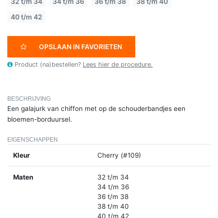
32 t/m 34
34 t/m 36
36 t/m 38
38 t/m 40
40 t/m 42
OPSLAAN IN FAVORIETEN
Product (na)bestellen?
Lees hier de procedure.
BESCHRIJVING
Een galajurk van chiffon met op de schouderbandjes een
bloemen-borduursel.
EIGENSCHAPPEN
Kleur
Cherry (#109)
Maten
32 t/m 34
34 t/m 36
36 t/m 38
38 t/m 40
40 t/m 42