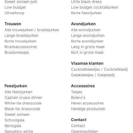
Sweet sixteen jurk
Little black dress
Low budget
Low budget cocktailjurken
Uitverkoop
Korte feestjurken
Trouwen
Avondjurken
Alle trouwjurken / bruidsjurken
Alle avondjurken
Lange bruidsjurken
Lange avondjurken
Korte trouwjurken
Korte avondjurken
Bruidsaccessoires
Lang in grote maat
Bruidsmeisjes
Kort in grote maat
Vlaamse klanten
Cocktailkleedjes / Cocktailkledij
Galakleedjes / Galakledij
Feestjurken
Accessoires
Alle feestjurken
Tasjes
Captain cruise dinner
Bolero's
White-tie dresscode
Heren accessoires
Black-tie dresscode
Handige producten
Sweet sixteen
Contact
Schoolgala
Kerstgala
C
ontact
Sensation white
Openingstijden