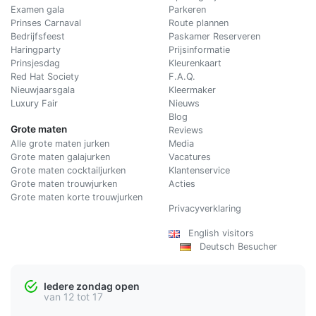
Examen gala
Parkeren
Prinses Carnaval
Route plannen
Bedrijfsfeest
Paskamer Reserveren
Haringparty
Prijsinformatie
Prinsjesdag
Kleurenkaart
Red Hat Society
F.A.Q.
Nieuwjaarsgala
Kleermaker
Luxury Fair
Nieuws
Blog
Grote maten
Reviews
Alle grote maten jurken
Media
Grote maten galajurken
Vacatures
Grote maten cocktailjurken
Klantenservice
Grote maten trouwjurken
Acties
Grote maten korte trouwjurken
Privacyverklaring
English visitors
Deutsch Besucher
Iedere zondag open
van 12 tot 17