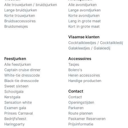
Alle trouwjurken / bruidsjurken
Alle avondjurken
Lange bruidsjurken
Lange avondjurken
Korte trouwjurken
Korte avondjurken
Bruidsaccessoires
Lang in grote maat
Bruidsmeisjes
Kort in grote maat
Vlaamse klanten
Cocktailkleedjes / Cocktailkledij
Galakleedjes / Galakledij
Feestjurken
Accessoires
Alle feestjurken
Tasjes
Captain cruise dinner
Bolero's
White-tie dresscode
Heren accessoires
Black-tie dresscode
Handige producten
Sweet sixteen
Contact
Schoolgala
Kerstgala
C
ontact
Sensation white
Openingstijden
Examen gala
Parkeren
Prinses Carnaval
Route plannen
Bedrijfsfeest
Paskamer Reserveren
Haringparty
Prijsinformatie