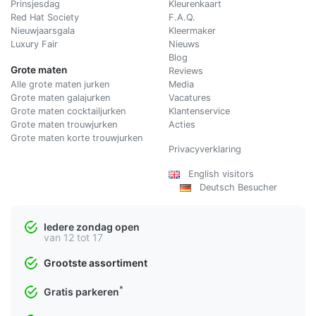
Prinsjesdag
Kleurenkaart
Red Hat Society
F.A.Q.
Nieuwjaarsgala
Kleermaker
Luxury Fair
Nieuws
Blog
Grote maten
Reviews
Alle grote maten jurken
Media
Grote maten galajurken
Vacatures
Grote maten cocktailjurken
Klantenservice
Grote maten trouwjurken
Acties
Grote maten korte trouwjurken
Privacyverklaring
English visitors
Deutsch Besucher
Iedere zondag open
van 12 tot 17
Grootste assortiment
*
Gratis parkeren