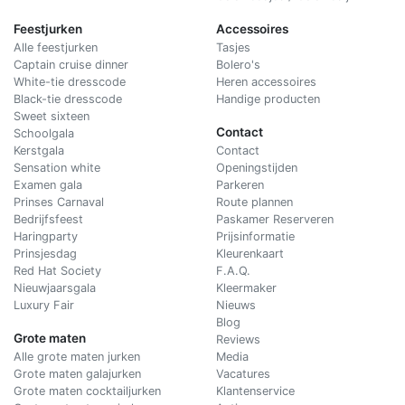
Feestjurken
Accessoires
Alle feestjurken
Tasjes
Captain cruise dinner
Bolero's
White-tie dresscode
Heren accessoires
Black-tie dresscode
Handige producten
Sweet sixteen
Contact
Schoolgala
Kerstgala
C
ontact
Sensation white
Openingstijden
Examen gala
Parkeren
Prinses Carnaval
Route plannen
Bedrijfsfeest
Paskamer Reserveren
Haringparty
Prijsinformatie
Prinsjesdag
Kleurenkaart
Red Hat Society
F.A.Q.
Nieuwjaarsgala
Kleermaker
Luxury Fair
Nieuws
Blog
Grote maten
Reviews
Alle grote maten jurken
Media
Grote maten galajurken
Vacatures
Grote maten cocktailjurken
Klantenservice