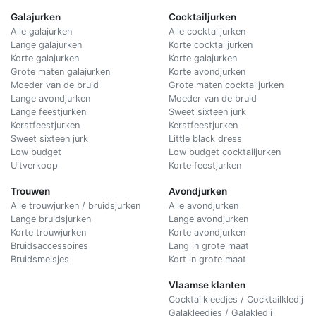
Galajurken
Cocktailjurken
Alle galajurken
Alle cocktailjurken
Lange galajurken
Korte cocktailjurken
Korte galajurken
Korte galajurken
Grote maten galajurken
Korte avondjurken
Moeder van de bruid
Grote maten cocktailjurken
Lange avondjurken
Moeder van de bruid
Lange feestjurken
Sweet sixteen jurk
Kerstfeestjurken
Kerstfeestjurken
Sweet sixteen jurk
Little black dress
Low budget
Low budget cocktailjurken
Uitverkoop
Korte feestjurken
Trouwen
Avondjurken
Alle trouwjurken / bruidsjurken
Alle avondjurken
Lange bruidsjurken
Lange avondjurken
Korte trouwjurken
Korte avondjurken
Bruidsaccessoires
Lang in grote maat
Bruidsmeisjes
Kort in grote maat
Vlaamse klanten
Cocktailkleedjes / Cocktailkledij
Galakleedjes / Galakledij