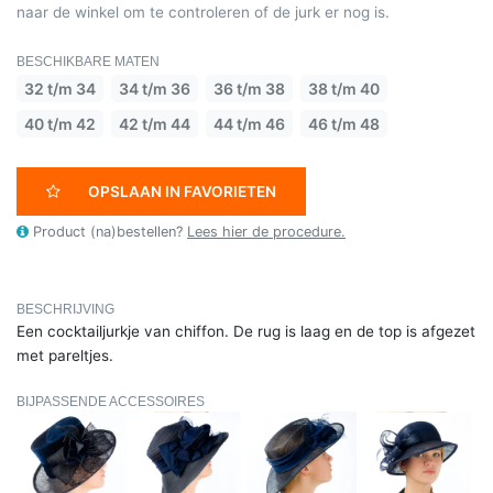
naar de winkel om te controleren of de jurk er nog is.
BESCHIKBARE MATEN
32 t/m 34
34 t/m 36
36 t/m 38
38 t/m 40
40 t/m 42
42 t/m 44
44 t/m 46
46 t/m 48
OPSLAAN IN FAVORIETEN
Product (na)bestellen?
Lees hier de procedure.
BESCHRIJVING
Een cocktailjurkje van chiffon. De rug is laag en de top is afgezet
met pareltjes.
BIJPASSENDE ACCESSOIRES