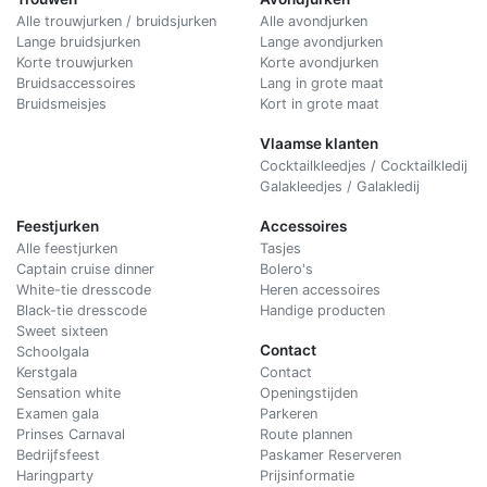
Alle trouwjurken / bruidsjurken
Alle avondjurken
Lange bruidsjurken
Lange avondjurken
Korte trouwjurken
Korte avondjurken
Bruidsaccessoires
Lang in grote maat
Bruidsmeisjes
Kort in grote maat
Vlaamse klanten
Cocktailkleedjes / Cocktailkledij
Galakleedjes / Galakledij
Feestjurken
Accessoires
Alle feestjurken
Tasjes
Captain cruise dinner
Bolero's
White-tie dresscode
Heren accessoires
Black-tie dresscode
Handige producten
Sweet sixteen
Contact
Schoolgala
Kerstgala
C
ontact
Sensation white
Openingstijden
Examen gala
Parkeren
Prinses Carnaval
Route plannen
Bedrijfsfeest
Paskamer Reserveren
Haringparty
Prijsinformatie