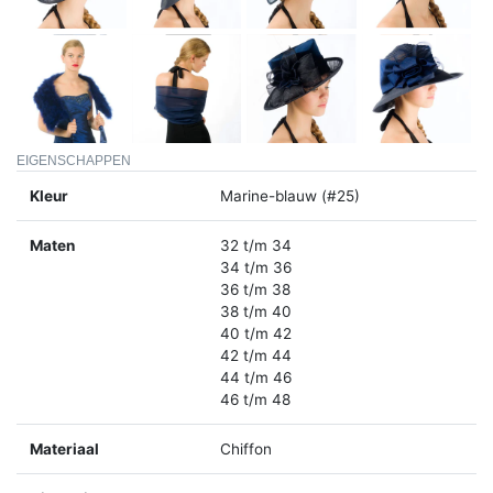
EIGENSCHAPPEN
Kleur
Marine-blauw (#25)
Maten
32 t/m 34
34 t/m 36
36 t/m 38
38 t/m 40
40 t/m 42
42 t/m 44
44 t/m 46
46 t/m 48
Materiaal
Chiffon