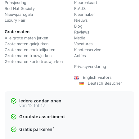
Prinsjesdag
Kleurenkaart
Red Hat Society
F.A.Q.
Nieuwjaarsgala
Kleermaker
Luxury Fair
Nieuws
Blog
Grote maten
Reviews
Alle grote maten jurken
Media
Grote maten galajurken
Vacatures
Grote maten cocktailjurken
Klantenservice
Grote maten trouwjurken
Acties
Grote maten korte trouwjurken
Privacyverklaring
English visitors
Deutsch Besucher
Iedere zondag open
van 12 tot 17
Grootste assortiment
*
Gratis parkeren