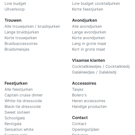
Low budget
Low budget cocktailjurken
Uitverkoop
Korte feestjurken
Trouwen
Avondjurken
Alle trouwjurken / bruidsjurken
Alle avondjurken
Lange bruidsjurken
Lange avondjurken
Korte trouwjurken
Korte avondjurken
Bruidsaccessoires
Lang in grote maat
Bruidsmeisjes
Kort in grote maat
Vlaamse klanten
Cocktailkleedjes / Cocktailkledij
Galakleedjes / Galakledij
Feestjurken
Accessoires
Alle feestjurken
Tasjes
Captain cruise dinner
Bolero's
White-tie dresscode
Heren accessoires
Black-tie dresscode
Handige producten
Sweet sixteen
Contact
Schoolgala
Kerstgala
C
ontact
Sensation white
Openingstijden