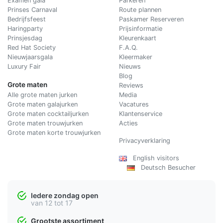
Examen gala
Parkeren
Prinses Carnaval
Route plannen
Bedrijfsfeest
Paskamer Reserveren
Haringparty
Prijsinformatie
Prinsjesdag
Kleurenkaart
Red Hat Society
F.A.Q.
Nieuwjaarsgala
Kleermaker
Luxury Fair
Nieuws
Blog
Grote maten
Reviews
Alle grote maten jurken
Media
Grote maten galajurken
Vacatures
Grote maten cocktailjurken
Klantenservice
Grote maten trouwjurken
Acties
Grote maten korte trouwjurken
Privacyverklaring
English visitors
Deutsch Besucher
Iedere zondag open
van 12 tot 17
Grootste assortiment