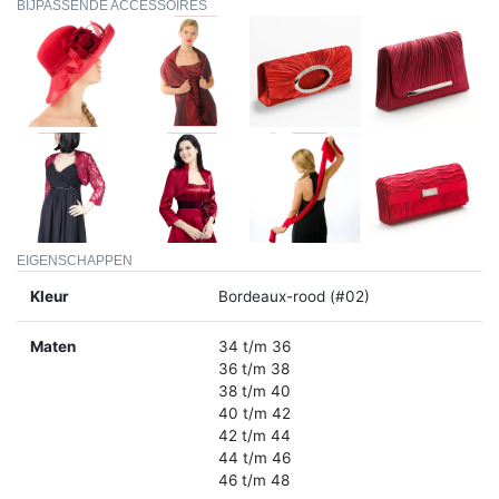
BIJPASSENDE ACCESSOIRES
EIGENSCHAPPEN
Kleur
Bordeaux-rood (#02)
Maten
34 t/m 36
36 t/m 38
38 t/m 40
40 t/m 42
42 t/m 44
44 t/m 46
46 t/m 48