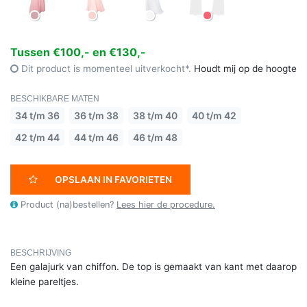
Tussen €100,- en €130,-
Dit product is momenteel uitverkocht*.
Houdt mij op de hoogte
BESCHIKBARE MATEN
34 t/m 36
36 t/m 38
38 t/m 40
40 t/m 42
42 t/m 44
44 t/m 46
46 t/m 48
OPSLAAN IN FAVORIETEN
Product (na)bestellen?
Lees hier de procedure.
BESCHRIJVING
Een galajurk van chiffon. De top is gemaakt van kant met daarop
kleine pareltjes.