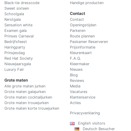
Black-tie dresscode
Handige producten
Sweet sixteen
Contact
Schoolgala
Kerstgala
C
ontact
Sensation white
Openingstijden
Examen gala
Parkeren
Prinses Carnaval
Route plannen
Bedrijfsfeest
Paskamer Reserveren
Haringparty
Prijsinformatie
Prinsjesdag
Kleurenkaart
Red Hat Society
F.A.Q.
Nieuwjaarsgala
Kleermaker
Luxury Fair
Nieuws
Blog
Grote maten
Reviews
Alle grote maten jurken
Media
Grote maten galajurken
Vacatures
Grote maten cocktailjurken
Klantenservice
Grote maten trouwjurken
Acties
Grote maten korte trouwjurken
Privacyverklaring
English visitors
Deutsch Besucher