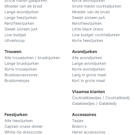
Grote maten galajurken
Korte avondjurken
Moeder van de bruid
Grote maten cocktailjurken
Lange avondjurken
Moeder van de bruid
Lange feestjurken
Sweet sixteen jurk
Kerstfeestjurken
Kerstfeestjurken
Sweet sixteen jurk
Little black dress
Low budget
Low budget cocktailjurken
Uitverkoop
Korte feestjurken
Trouwen
Avondjurken
Alle trouwjurken / bruidsjurken
Alle avondjurken
Lange bruidsjurken
Lange avondjurken
Korte trouwjurken
Korte avondjurken
Bruidsaccessoires
Lang in grote maat
Bruidsmeisjes
Kort in grote maat
Vlaamse klanten
Cocktailkleedjes / Cocktailkledij
Galakleedjes / Galakledij
Feestjurken
Accessoires
Alle feestjurken
Tasjes
Captain cruise dinner
Bolero's
White-tie dresscode
Heren accessoires