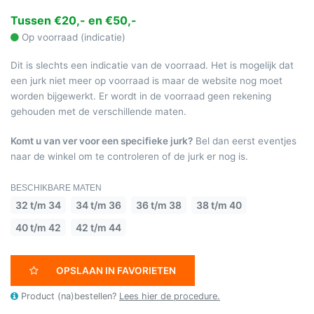
Tussen €20,- en €50,-
Op voorraad (indicatie)
Dit is slechts een indicatie van de voorraad. Het is mogelijk dat
een jurk niet meer op voorraad is maar de website nog moet
worden bijgewerkt. Er wordt in de voorraad geen rekening
gehouden met de verschillende maten.
Komt u van ver voor een specifieke jurk?
Bel dan eerst eventjes
naar de winkel om te controleren of de jurk er nog is.
BESCHIKBARE MATEN
32 t/m 34
34 t/m 36
36 t/m 38
38 t/m 40
40 t/m 42
42 t/m 44
OPSLAAN IN FAVORIETEN
Product (na)bestellen?
Lees hier de procedure.