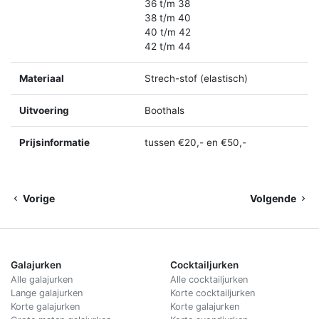
36 t/m 38
38 t/m 40
40 t/m 42
42 t/m 44
Materiaal
Strech-stof (elastisch)
Uitvoering
Boothals
Prijsinformatie
tussen €20,- en €50,-
Vorige
Volgende
Galajurken
Cocktailjurken
Alle galajurken
Alle cocktailjurken
Lange galajurken
Korte cocktailjurken
Korte galajurken
Korte galajurken