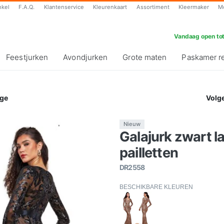
nkel
F.A.Q.
Klantenservice
Kleurenkaart
Assortiment
Kleermaker
M
Vandaag open tot
Feestjurken
Avondjurken
Grote maten
Paskamer r
ge
Volg
Nieuw
Galajurk zwart 
pailletten
DR2558
BESCHIKBARE KLEUREN