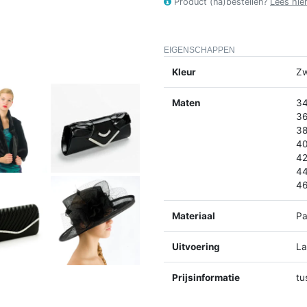
Product (na)bestellen?
Lees hie
EIGENSCHAPPEN
Kleur
Zw
Maten
34
36
38
40
42
44
46
Materiaal
Pa
Uitvoering
L
Prijsinformatie
tu