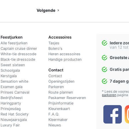
Volgende
Feestjurken
Accessoires
Iedere z
Alle feestjurken
Tasjes
van 12 tot
Captain cruise dinner
Bolero's
White-tie dresscode
Heren accessoires
Grootste 
Black-tie dresscode
Handige producten
Sweet sixteen
Gratis pa
Contact
Schoolgala
Kerstgala
C
ontact
7 dagen 
Sensation white
Openingstijden
Examen gala
Parkeren
* Lees de voorw
Prinses Carnaval
Route plannen
parkeren
pagina
Bedrijfsfeest
Paskamer Reserveren
Haringparty
Prijsinformatie
Prinsjesdag
Kleurenkaart
Red Hat Society
F.A.Q.
Nieuwjaarsgala
Kleermaker
Luxury Fair
Nieuws