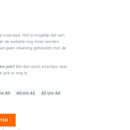
de voorraad. Het is mogelijk dat een
maar de website nog moet worden
raad geen rekening gehouden met de
ke jurk?
Bel dan eerst eventjes naar
 jurk er nog is.
/m 40
40 t/m 42
42 t/m 44
ETEN