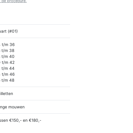
r de procedure.
art (#01)
 t/m 36
 t/m 38
 t/m 40
 t/m 42
 t/m 44
 t/m 46
 t/m 48
illetten
ange mouwen
ssen €150,- en €180,-