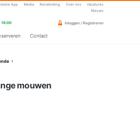
obiele App
Media
Rondleiding
Over ons
Vacatures
Nieuws
 18:00
Inloggen / Registreren
eserveren
Contact
ende
lange mouwen