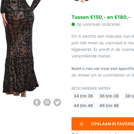
Tussen €150,- en €180,-
Op voorraad (indicatie)
Dit is slechts een indicatie van 
jurk niet meer op voorraad is 
bijgewerkt. Er wordt in de voor
verschillende maten.
Komt u van ver voor een specifie
de winkel om te controleren of de
BESCHIKBARE MATEN
34 t/m 36
36 t/m 38
38 t
44 t/m 46
46 t/m 48
OPSLAAN IN FAVORI