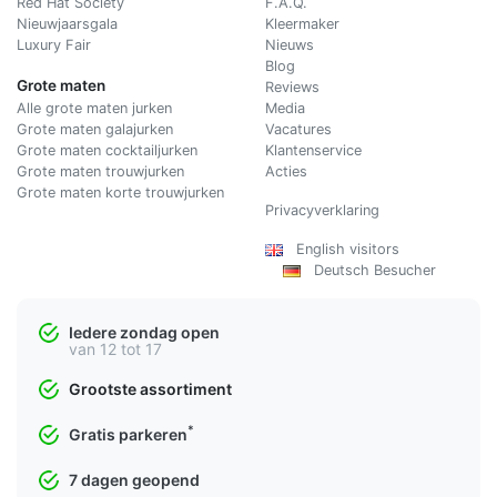
Red Hat Society
F.A.Q.
Nieuwjaarsgala
Kleermaker
Luxury Fair
Nieuws
Blog
Grote maten
Reviews
Alle grote maten jurken
Media
Grote maten galajurken
Vacatures
Grote maten cocktailjurken
Klantenservice
Grote maten trouwjurken
Acties
Grote maten korte trouwjurken
Privacyverklaring
English visitors
Deutsch Besucher
Iedere zondag open
van 12 tot 17
Grootste assortiment
*
Gratis parkeren
7 dagen geopend