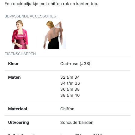
Een cocktailjurkje met chiffon rok en kanten top.
BIJPASSENDE ACCESSOIRES
EIGENSCHAPPEN
Kleur
Oud-rose (#38)
Maten
32 t/m 34
34 t/m 36
36 t/m 38
38 t/m 40
Materiaal
Chiffon
Uitvoering
Schouderbanden