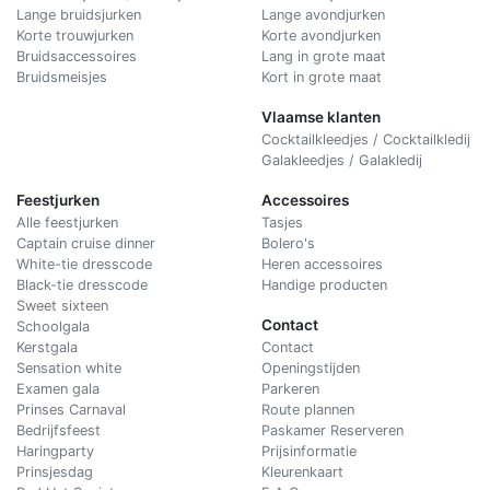
Lange bruidsjurken
Lange avondjurken
Korte trouwjurken
Korte avondjurken
Bruidsaccessoires
Lang in grote maat
Bruidsmeisjes
Kort in grote maat
Vlaamse klanten
Cocktailkleedjes / Cocktailkledij
Galakleedjes / Galakledij
Feestjurken
Accessoires
Alle feestjurken
Tasjes
Captain cruise dinner
Bolero's
White-tie dresscode
Heren accessoires
Black-tie dresscode
Handige producten
Sweet sixteen
Contact
Schoolgala
Kerstgala
C
ontact
Sensation white
Openingstijden
Examen gala
Parkeren
Prinses Carnaval
Route plannen
Bedrijfsfeest
Paskamer Reserveren
Haringparty
Prijsinformatie
Prinsjesdag
Kleurenkaart