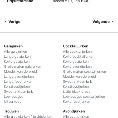
Prijsinformatie
tussen €70,- en €100,-
Vorige
Volgende
Galajurken
Cocktailjurken
Alle galajurken
Alle cocktailjurken
Lange galajurken
Korte cocktailjurken
Korte galajurken
Korte galajurken
Grote maten galajurken
Korte avondjurken
Moeder van de bruid
Grote maten cocktailjurken
Lange avondjurken
Moeder van de bruid
Lange feestjurken
Sweet sixteen jurk
Kerstfeestjurken
Kerstfeestjurken
Sweet sixteen jurk
Little black dress
Low budget
Low budget cocktailjurken
Uitverkoop
Korte feestjurken
Trouwen
Avondjurken
Alle trouwjurken / bruidsjurken
Alle avondjurken