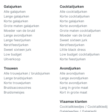
Galajurken
Cocktailjurken
Alle galajurken
Alle cocktailjurken
Lange galajurken
Korte cocktailjurken
Korte galajurken
Korte galajurken
Grote maten galajurken
Korte avondjurken
Moeder van de bruid
Grote maten cocktailjurken
Lange avondjurken
Moeder van de bruid
Lange feestjurken
Sweet sixteen jurk
Kerstfeestjurken
Kerstfeestjurken
Sweet sixteen jurk
Little black dress
Low budget
Low budget cocktailjurken
Uitverkoop
Korte feestjurken
Trouwen
Avondjurken
Alle trouwjurken / bruidsjurken
Alle avondjurken
Lange bruidsjurken
Lange avondjurken
Korte trouwjurken
Korte avondjurken
Bruidsaccessoires
Lang in grote maat
Bruidsmeisjes
Kort in grote maat
Vlaamse klanten
Cocktailkleedjes / Cocktailkledij
Galakleedjes / Galakledij