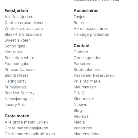
Feestjurken
Accessoires
Alle feestjurken
Tasjes
Captain cruise dinner
Bolero's
White-tie dresscode
Heren accessoires
Black-tie dresscode
Handige producten
Sweet sixteen
Contact
Schoolgala
Kerstgala
C
ontact
Sensation white
Openingstijden
Examen gala
Parkeren
Prinses Carnaval
Route plannen
Bedrijfsfeest
Paskamer Reserveren
Haringparty
Prijsinformatie
Prinsjesdag
Kleurenkaart
Red Hat Society
F.A.Q.
Nieuwjaarsgala
Kleermaker
Luxury Fair
Nieuws
Blog
Grote maten
Reviews
Alle grote maten jurken
Media
Grote maten galajurken
Vacatures
Grote maten cocktailjurken
Klantenservice