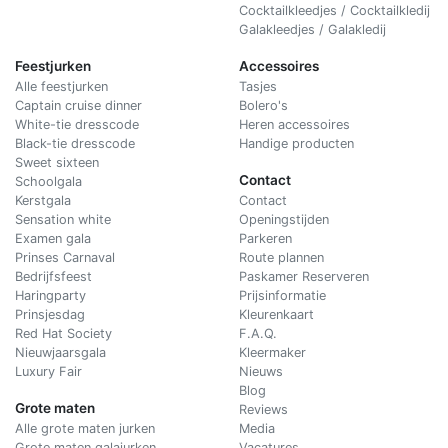
Cocktailkleedjes / Cocktailkledij
Galakleedjes / Galakledij
Feestjurken
Accessoires
Alle feestjurken
Tasjes
Captain cruise dinner
Bolero's
White-tie dresscode
Heren accessoires
Black-tie dresscode
Handige producten
Sweet sixteen
Contact
Schoolgala
Kerstgala
C
ontact
Sensation white
Openingstijden
Examen gala
Parkeren
Prinses Carnaval
Route plannen
Bedrijfsfeest
Paskamer Reserveren
Haringparty
Prijsinformatie
Prinsjesdag
Kleurenkaart
Red Hat Society
F.A.Q.
Nieuwjaarsgala
Kleermaker
Luxury Fair
Nieuws
Blog
Grote maten
Reviews
Alle grote maten jurken
Media
Grote maten galajurken
Vacatures