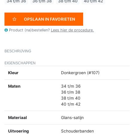
34 t/m 36
36 t/m 38
38 t/m 40
40 t/m 42
OPSLAAN IN FAVORIETEN
Product (na)bestellen?
Lees hier de procedure.
BESCHRIJVING
EIGENSCHAPPEN
Kleur
Donkergroen (#107)
Maten
34 t/m 36
36 t/m 38
38 t/m 40
40 t/m 42
Materiaal
Glans-satijn
Uitvoering
Schouderbanden