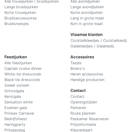
Alle trouwjurken / bruidsjurken
Alle avondjurken
Lange bruidsjurken
Lange avondjurken
Korte trouwjurken
Korte avondjurken
Bruidsaccessoires
Lang in grote maat
Bruidsmeisjes
Kort in grote maat
Vlaamse klanten
Cocktailkleedjes / Cocktailkledij
Galakleedjes / Galakledij
Feestjurken
Accessoires
Alle feestjurken
Tasjes
Captain cruise dinner
Bolero's
White-tie dresscode
Heren accessoires
Black-tie dresscode
Handige producten
Sweet sixteen
Contact
Schoolgala
Kerstgala
C
ontact
Sensation white
Openingstijden
Examen gala
Parkeren
Prinses Carnaval
Route plannen
Bedrijfsfeest
Paskamer Reserveren
Haringparty
Prijsinformatie
Prinsjesdag
Kleurenkaart