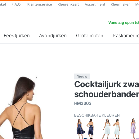
nkel
F.A.Q.
Klantenservice
Kleurenkaart
Assortiment
Kleermaker
M
Vandaag open tot
Feestjurken
Avondjurken
Grote maten
Paskamer r
Nieuw
Cocktailjurk zwa
schouderbanden 
HM2303
BESCHIKBARE KLEUREN