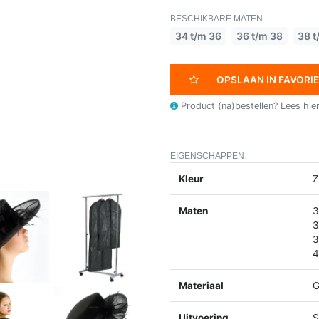
BESCHIKBARE MATEN
34 t/m 36
36 t/m 38
38 t
OPSLAAN IN FAVORI
Product (na)bestellen?
Lees hie
EIGENSCHAPPEN
Kleur
Z
Maten
3
3
3
4
Materiaal
G
Uitvoering
S