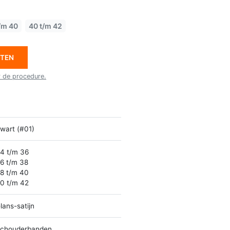
/m 40
40 t/m 42
ETEN
r de procedure.
wart (#01)
4 t/m 36
6 t/m 38
8 t/m 40
0 t/m 42
lans-satijn
chouderbanden