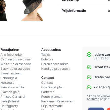
Prijsinformatie
t
Feestjurken
Accessoires
Iedere z
Alle feestjurken
Tasjes
van 12 tot
Captain cruise dinner
Bolero's
White-tie dresscode
Heren accessoires
Grootste 
Black-tie dresscode
Handige producten
Sweet sixteen
Gratis pa
Contact
Schoolgala
Kerstgala
C
ontact
7 dagen 
Sensation white
Openingstijden
Examen gala
Parkeren
* Lees de voorw
Prinses Carnaval
Route plannen
parkeren
pagina
Bedrijfsfeest
Paskamer Reserveren
Haringparty
Prijsinformatie