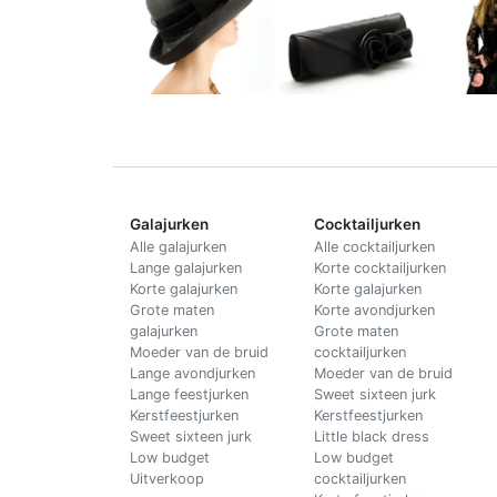
Galajurken
Cocktailjurken
Alle galajurken
Alle cocktailjurken
Lange galajurken
Korte cocktailjurken
Korte galajurken
Korte galajurken
Grote maten
Korte avondjurken
galajurken
Grote maten
Moeder van de bruid
cocktailjurken
Lange avondjurken
Moeder van de bruid
Lange feestjurken
Sweet sixteen jurk
Kerstfeestjurken
Kerstfeestjurken
Sweet sixteen jurk
Little black dress
Low budget
Low budget
Uitverkoop
cocktailjurken