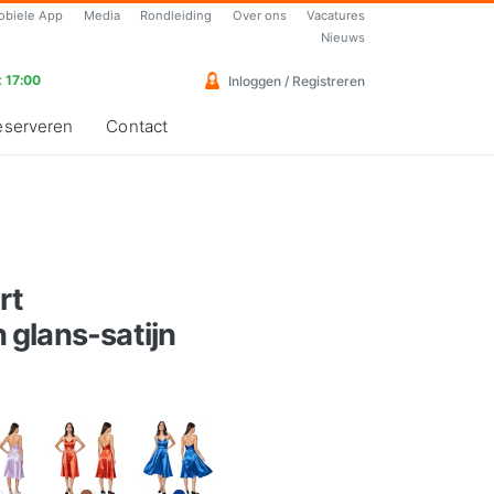
obiele App
Media
Rondleiding
Over ons
Vacatures
Nieuws
 17:00
Inloggen / Registreren
eserveren
Contact
rt
glans-satijn