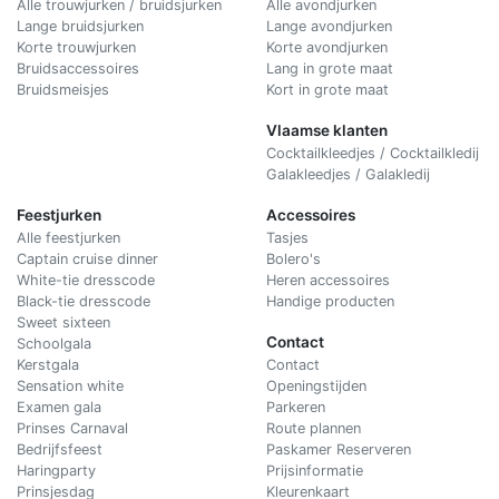
Alle trouwjurken / bruidsjurken
Alle avondjurken
Lange bruidsjurken
Lange avondjurken
Korte trouwjurken
Korte avondjurken
Bruidsaccessoires
Lang in grote maat
Bruidsmeisjes
Kort in grote maat
Vlaamse klanten
Cocktailkleedjes / Cocktailkledij
Galakleedjes / Galakledij
Feestjurken
Accessoires
Alle feestjurken
Tasjes
Captain cruise dinner
Bolero's
White-tie dresscode
Heren accessoires
Black-tie dresscode
Handige producten
Sweet sixteen
Contact
Schoolgala
Kerstgala
C
ontact
Sensation white
Openingstijden
Examen gala
Parkeren
Prinses Carnaval
Route plannen
Bedrijfsfeest
Paskamer Reserveren
Haringparty
Prijsinformatie
Prinsjesdag
Kleurenkaart