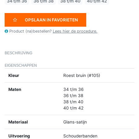
34 t/m 36
36 t/m 38
38 t/m 40
40 t/m 42
OPSLAAN IN FAVORIETEN
Product (na)bestellen?
Lees hier de procedure.
BESCHRIJVING
EIGENSCHAPPEN
Kleur
Roest bruin (#105)
Maten
34 t/m 36
36 t/m 38
38 t/m 40
40 t/m 42
Materiaal
Glans-satijn
Uitvoering
Schouderbanden