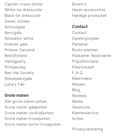
Captain cruise dinner
Bolero's
White-tie dresscode
Heren accessoires
Black-tie dresscode
Handige producten
Sweet sixteen
Contact
Schoolgala
Kerstgala
C
ontact
Sensation white
Openingstijden
Examen gala
Parkeren
Prinses Carnaval
Route plannen
Bedrijfsfeest
Paskamer Reserveren
Haringparty
Prijsinformatie
Prinsjesdag
Kleurenkaart
Red Hat Society
F.A.Q.
Nieuwjaarsgala
Kleermaker
Luxury Fair
Nieuws
Blog
Grote maten
Reviews
Alle grote maten jurken
Media
Grote maten galajurken
Vacatures
Grote maten cocktailjurken
Klantenservice
Grote maten trouwjurken
Acties
Grote maten korte trouwjurken
Privacyverklaring