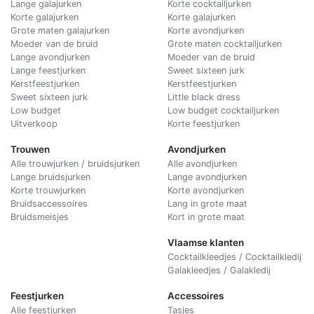
Lange galajurken
Korte cocktailjurken
Korte galajurken
Korte galajurken
Grote maten galajurken
Korte avondjurken
Moeder van de bruid
Grote maten cocktailjurken
Lange avondjurken
Moeder van de bruid
Lange feestjurken
Sweet sixteen jurk
Kerstfeestjurken
Kerstfeestjurken
Sweet sixteen jurk
Little black dress
Low budget
Low budget cocktailjurken
Uitverkoop
Korte feestjurken
Trouwen
Avondjurken
Alle trouwjurken / bruidsjurken
Alle avondjurken
Lange bruidsjurken
Lange avondjurken
Korte trouwjurken
Korte avondjurken
Bruidsaccessoires
Lang in grote maat
Bruidsmeisjes
Kort in grote maat
Vlaamse klanten
Cocktailkleedjes / Cocktailkledij
Galakleedjes / Galakledij
Feestjurken
Accessoires
Alle feestjurken
Tasjes