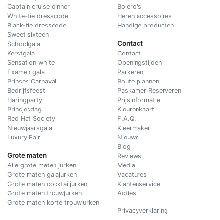
Captain cruise dinner
Bolero's
White-tie dresscode
Heren accessoires
Black-tie dresscode
Handige producten
Sweet sixteen
Contact
Schoolgala
Kerstgala
C
ontact
Sensation white
Openingstijden
Examen gala
Parkeren
Prinses Carnaval
Route plannen
Bedrijfsfeest
Paskamer Reserveren
Haringparty
Prijsinformatie
Prinsjesdag
Kleurenkaart
Red Hat Society
F.A.Q.
Nieuwjaarsgala
Kleermaker
Luxury Fair
Nieuws
Blog
Grote maten
Reviews
Alle grote maten jurken
Media
Grote maten galajurken
Vacatures
Grote maten cocktailjurken
Klantenservice
Grote maten trouwjurken
Acties
Grote maten korte trouwjurken
Privacyverklaring