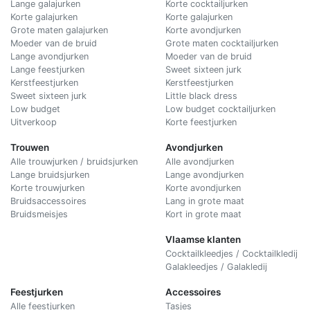
Lange galajurken
Korte cocktailjurken
Korte galajurken
Korte galajurken
Grote maten galajurken
Korte avondjurken
Moeder van de bruid
Grote maten cocktailjurken
Lange avondjurken
Moeder van de bruid
Lange feestjurken
Sweet sixteen jurk
Kerstfeestjurken
Kerstfeestjurken
Sweet sixteen jurk
Little black dress
Low budget
Low budget cocktailjurken
Uitverkoop
Korte feestjurken
Trouwen
Avondjurken
Alle trouwjurken / bruidsjurken
Alle avondjurken
Lange bruidsjurken
Lange avondjurken
Korte trouwjurken
Korte avondjurken
Bruidsaccessoires
Lang in grote maat
Bruidsmeisjes
Kort in grote maat
Vlaamse klanten
Cocktailkleedjes / Cocktailkledij
Galakleedjes / Galakledij
Feestjurken
Accessoires
Alle feestjurken
Tasjes