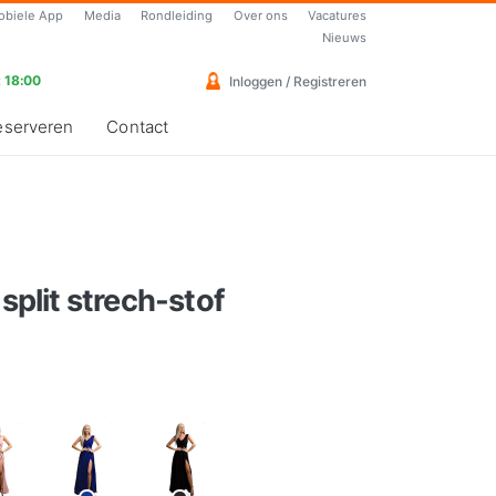
obiele App
Media
Rondleiding
Over ons
Vacatures
Nieuws
 18:00
Inloggen / Registreren
eserveren
Contact
 split strech-stof