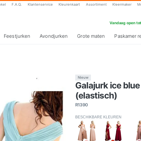
nkel
F.A.Q.
Klantenservice
Kleurenkaart
Assortiment
Kleermaker
M
Vandaag open tot
Feestjurken
Avondjurken
Grote maten
Paskamer r
Nieuw
Galajurk ice blue
(elastisch)
R1390
BESCHIKBARE KLEUREN