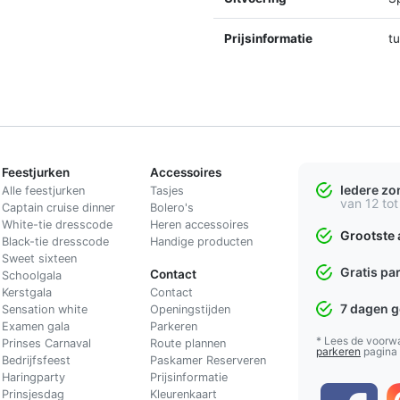
Prijsinformatie
t
Feestjurken
Accessoires
Iedere z
Alle feestjurken
Tasjes
van 12 tot
Captain cruise dinner
Bolero's
White-tie dresscode
Heren accessoires
Grootste 
Black-tie dresscode
Handige producten
Sweet sixteen
Gratis pa
Contact
Schoolgala
Kerstgala
C
ontact
7 dagen 
Sensation white
Openingstijden
Examen gala
Parkeren
* Lees de voorw
Prinses Carnaval
Route plannen
parkeren
pagina
Bedrijfsfeest
Paskamer Reserveren
Haringparty
Prijsinformatie
Prinsjesdag
Kleurenkaart