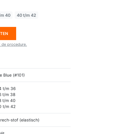
/m 40
40 t/m 42
ETEN
r de procedure.
e Blue (#101)
4 t/m 36
6 t/m 38
8 t/m 40
0 t/m 42
rech-stof (elastisch)
lit