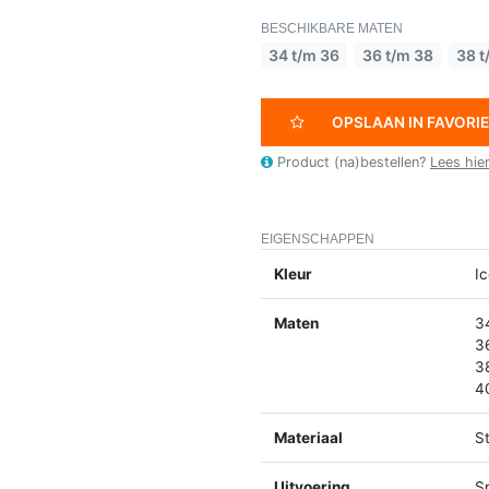
BESCHIKBARE MATEN
34 t/m 36
36 t/m 38
38 t
OPSLAAN IN FAVORI
Product (na)bestellen?
Lees hie
EIGENSCHAPPEN
Kleur
Ic
Maten
3
3
3
4
Materiaal
St
Uitvoering
Sp