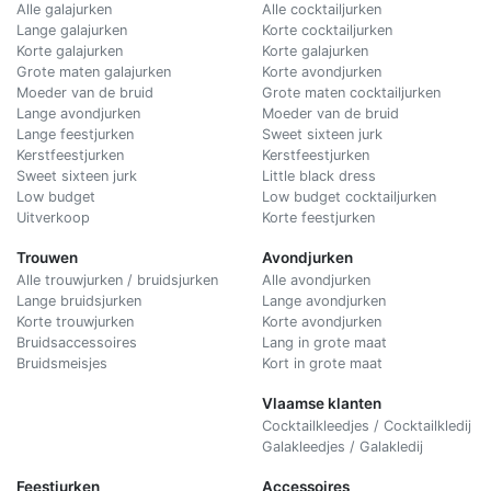
Alle galajurken
Alle cocktailjurken
Lange galajurken
Korte cocktailjurken
Korte galajurken
Korte galajurken
Grote maten galajurken
Korte avondjurken
Moeder van de bruid
Grote maten cocktailjurken
Lange avondjurken
Moeder van de bruid
Lange feestjurken
Sweet sixteen jurk
Kerstfeestjurken
Kerstfeestjurken
Sweet sixteen jurk
Little black dress
Low budget
Low budget cocktailjurken
Uitverkoop
Korte feestjurken
Trouwen
Avondjurken
Alle trouwjurken / bruidsjurken
Alle avondjurken
Lange bruidsjurken
Lange avondjurken
Korte trouwjurken
Korte avondjurken
Bruidsaccessoires
Lang in grote maat
Bruidsmeisjes
Kort in grote maat
Vlaamse klanten
Cocktailkleedjes / Cocktailkledij
Galakleedjes / Galakledij
Feestjurken
Accessoires