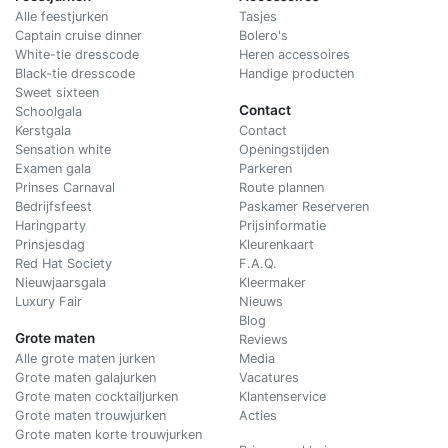
Alle feestjurken
Tasjes
Captain cruise dinner
Bolero's
White-tie dresscode
Heren accessoires
Black-tie dresscode
Handige producten
Sweet sixteen
Contact
Schoolgala
Kerstgala
C
ontact
Sensation white
Openingstijden
Examen gala
Parkeren
Prinses Carnaval
Route plannen
Bedrijfsfeest
Paskamer Reserveren
Haringparty
Prijsinformatie
Prinsjesdag
Kleurenkaart
Red Hat Society
F.A.Q.
Nieuwjaarsgala
Kleermaker
Luxury Fair
Nieuws
Blog
Grote maten
Reviews
Alle grote maten jurken
Media
Grote maten galajurken
Vacatures
Grote maten cocktailjurken
Klantenservice
Grote maten trouwjurken
Acties
Grote maten korte trouwjurken