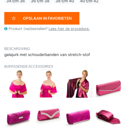
34 t/m 36
36 t/m 38
38 t/m 40
40 t/m 42
OPSLAAN IN FAVORIETEN
Product (na)bestellen?
Lees hier de procedure.
BESCHRIJVING
galajurk met schouderbanden van stretch-stof
BIJPASSENDE ACCESSOIRES