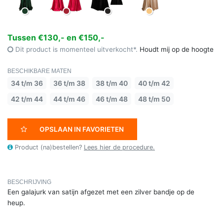
Tussen €130,- en €150,-
Dit product is momenteel uitverkocht*.
Houdt mij op de hoogte
BESCHIKBARE MATEN
34 t/m 36
36 t/m 38
38 t/m 40
40 t/m 42
42 t/m 44
44 t/m 46
46 t/m 48
48 t/m 50
OPSLAAN IN FAVORIETEN
Product (na)bestellen?
Lees hier de procedure.
BESCHRIJVING
Een galajurk van satijn afgezet met een zilver bandje op de
heup.