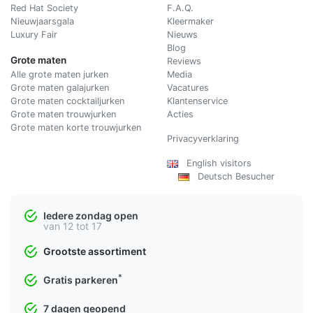
Red Hat Society
F.A.Q.
Nieuwjaarsgala
Kleermaker
Luxury Fair
Nieuws
Blog
Grote maten
Reviews
Alle grote maten jurken
Media
Grote maten galajurken
Vacatures
Grote maten cocktailjurken
Klantenservice
Grote maten trouwjurken
Acties
Grote maten korte trouwjurken
Privacyverklaring
English visitors
Deutsch Besucher
Iedere zondag open
van 12 tot 17
Grootste assortiment
*
Gratis parkeren
7 dagen geopend