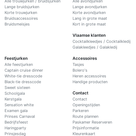
Alle trouwjurken / bruidsjurken
Alle avondjurken
Lange bruidsjurken
Lange avondjurken
Korte trouwjurken
Korte avondjurken
Bruidsaccessoires
Lang in grote maat
Bruidsmeisjes
Kort in grote maat
Vlaamse klanten
Cocktailkleedjes / Cocktailkledij
Galakleedjes / Galakledij
Feestjurken
Accessoires
Alle feestjurken
Tasjes
Captain cruise dinner
Bolero's
White-tie dresscode
Heren accessoires
Black-tie dresscode
Handige producten
Sweet sixteen
Contact
Schoolgala
Kerstgala
C
ontact
Sensation white
Openingstijden
Examen gala
Parkeren
Prinses Carnaval
Route plannen
Bedrijfsfeest
Paskamer Reserveren
Haringparty
Prijsinformatie
Prinsjesdag
Kleurenkaart