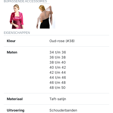
BIJPASSENDE ACCESSOIRES
EIGENSCHAPPEN
Kleur
Oud-rose (#38)
Maten
34 t/m 36
36 t/m 38
38 t/m 40
40 t/m 42
42 t/m 44
44 t/m 46
46 t/m 48
48 t/m 50
Materiaal
Taft-satijn
Uitvoering
Schouderbanden