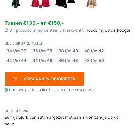
Tussen €130,- en €150,-
Dit product is momenteel uitverkocht*.
Houdt mij op de hoogte
BESCHIKBARE MATEN
34 t/m 36
36 t/m 38
38 t/m 40
40 t/m 42
42 t/m 44
44 t/m 46
46 t/m 48
48 t/m 50
OPSLAAN IN FAVORIETEN
Product (na)bestellen?
Lees hier de procedure.
BESCHRIJVING
Een galajurk van satijn afgezet met een zilver bandje op de
heup.