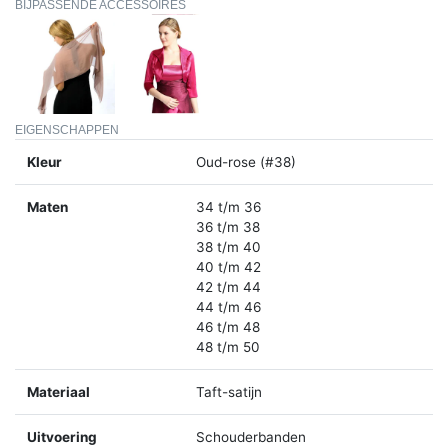
BIJPASSENDE ACCESSOIRES
EIGENSCHAPPEN
Kleur
Oud-rose (#38)
Maten
34 t/m 36
36 t/m 38
38 t/m 40
40 t/m 42
42 t/m 44
44 t/m 46
46 t/m 48
48 t/m 50
Materiaal
Taft-satijn
Uitvoering
Schouderbanden