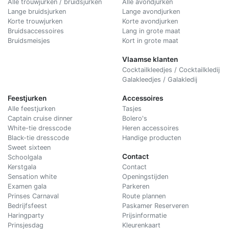
Alle trouwjurken / bruidsjurken
Alle avondjurken
Lange bruidsjurken
Lange avondjurken
Korte trouwjurken
Korte avondjurken
Bruidsaccessoires
Lang in grote maat
Bruidsmeisjes
Kort in grote maat
Vlaamse klanten
Cocktailkleedjes / Cocktailkledij
Galakleedjes / Galakledij
Feestjurken
Accessoires
Alle feestjurken
Tasjes
Captain cruise dinner
Bolero's
White-tie dresscode
Heren accessoires
Black-tie dresscode
Handige producten
Sweet sixteen
Contact
Schoolgala
Kerstgala
C
ontact
Sensation white
Openingstijden
Examen gala
Parkeren
Prinses Carnaval
Route plannen
Bedrijfsfeest
Paskamer Reserveren
Haringparty
Prijsinformatie
Prinsjesdag
Kleurenkaart