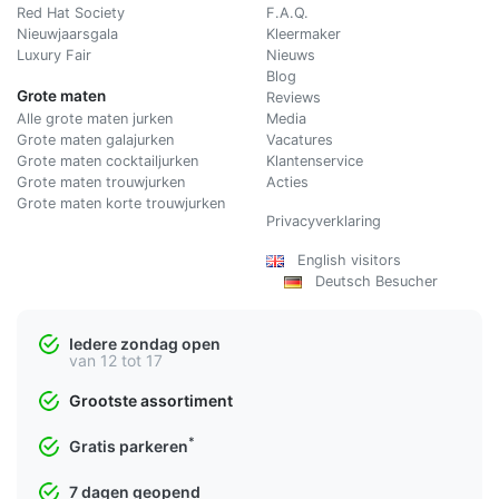
Red Hat Society
F.A.Q.
Nieuwjaarsgala
Kleermaker
Luxury Fair
Nieuws
Blog
Grote maten
Reviews
Alle grote maten jurken
Media
Grote maten galajurken
Vacatures
Grote maten cocktailjurken
Klantenservice
Grote maten trouwjurken
Acties
Grote maten korte trouwjurken
Privacyverklaring
English visitors
Deutsch Besucher
Iedere zondag open
van 12 tot 17
Grootste assortiment
*
Gratis parkeren
7 dagen geopend