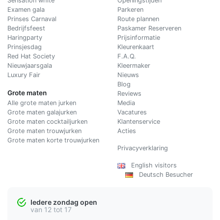
Sensation white
Openingstijden
Examen gala
Parkeren
Prinses Carnaval
Route plannen
Bedrijfsfeest
Paskamer Reserveren
Haringparty
Prijsinformatie
Prinsjesdag
Kleurenkaart
Red Hat Society
F.A.Q.
Nieuwjaarsgala
Kleermaker
Luxury Fair
Nieuws
Blog
Grote maten
Reviews
Alle grote maten jurken
Media
Grote maten galajurken
Vacatures
Grote maten cocktailjurken
Klantenservice
Grote maten trouwjurken
Acties
Grote maten korte trouwjurken
Privacyverklaring
English visitors
Deutsch Besucher
Iedere zondag open
van 12 tot 17