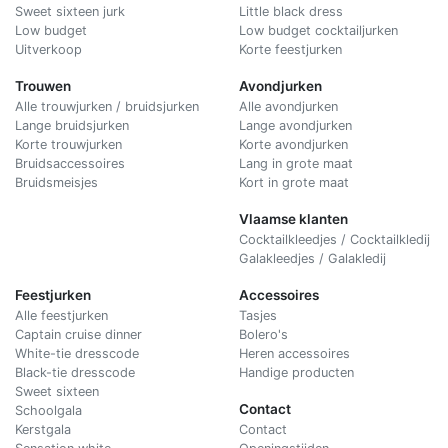
Sweet sixteen jurk
Little black dress
Low budget
Low budget cocktailjurken
Uitverkoop
Korte feestjurken
Trouwen
Avondjurken
Alle trouwjurken / bruidsjurken
Alle avondjurken
Lange bruidsjurken
Lange avondjurken
Korte trouwjurken
Korte avondjurken
Bruidsaccessoires
Lang in grote maat
Bruidsmeisjes
Kort in grote maat
Vlaamse klanten
Cocktailkleedjes / Cocktailkledij
Galakleedjes / Galakledij
Feestjurken
Accessoires
Alle feestjurken
Tasjes
Captain cruise dinner
Bolero's
White-tie dresscode
Heren accessoires
Black-tie dresscode
Handige producten
Sweet sixteen
Contact
Schoolgala
Kerstgala
C
ontact