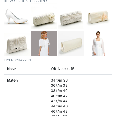
BIJPASSENDE ACCESSOIRES
EIGENSCHAPPEN
Kleur
Wit-ivoor (#15)
Maten
34 t/m 36
36 t/m 38
38 t/m 40
40 t/m 42
42 t/m 44
44 t/m 46
46 t/m 48