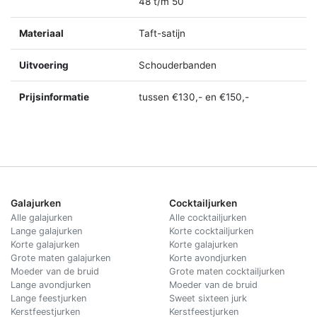
48 t/m 50
Materiaal
Taft-satijn
Uitvoering
Schouderbanden
Prijsinformatie
tussen €130,- en €150,-
Galajurken
Cocktailjurken
Alle galajurken
Alle cocktailjurken
Lange galajurken
Korte cocktailjurken
Korte galajurken
Korte galajurken
Grote maten galajurken
Korte avondjurken
Moeder van de bruid
Grote maten cocktailjurken
Lange avondjurken
Moeder van de bruid
Lange feestjurken
Sweet sixteen jurk
Kerstfeestjurken
Kerstfeestjurken