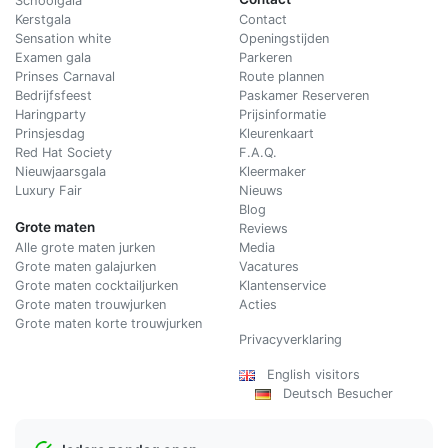
Schoolgala
Kerstgala
C
ontact
Sensation white
Openingstijden
Examen gala
Parkeren
Prinses Carnaval
Route plannen
Bedrijfsfeest
Paskamer Reserveren
Haringparty
Prijsinformatie
Prinsjesdag
Kleurenkaart
Red Hat Society
F.A.Q.
Nieuwjaarsgala
Kleermaker
Luxury Fair
Nieuws
Blog
Grote maten
Reviews
Alle grote maten jurken
Media
Grote maten galajurken
Vacatures
Grote maten cocktailjurken
Klantenservice
Grote maten trouwjurken
Acties
Grote maten korte trouwjurken
Privacyverklaring
English visitors
Deutsch Besucher