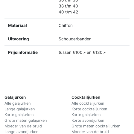
36 t/m 38
38 t/m 40
40 t/m 42
Materiaal
Chiffon
Uitvoering
Schouderbanden
Prijsinformatie
tussen €100,- en €130,-
Galajurken
Cocktailjurken
Alle galajurken
Alle cocktailjurken
Lange galajurken
Korte cocktailjurken
Korte galajurken
Korte galajurken
Grote maten galajurken
Korte avondjurken
Moeder van de bruid
Grote maten cocktailjurken
Lange avondjurken
Moeder van de bruid