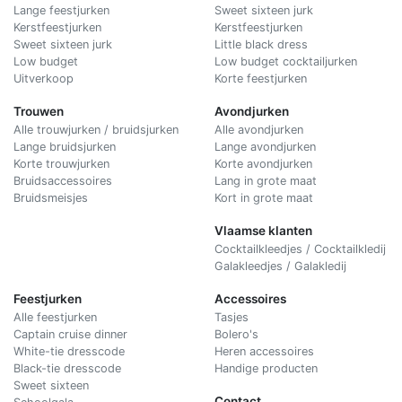
Lange feestjurken
Sweet sixteen jurk
Kerstfeestjurken
Kerstfeestjurken
Sweet sixteen jurk
Little black dress
Low budget
Low budget cocktailjurken
Uitverkoop
Korte feestjurken
Trouwen
Avondjurken
Alle trouwjurken / bruidsjurken
Alle avondjurken
Lange bruidsjurken
Lange avondjurken
Korte trouwjurken
Korte avondjurken
Bruidsaccessoires
Lang in grote maat
Bruidsmeisjes
Kort in grote maat
Vlaamse klanten
Cocktailkleedjes / Cocktailkledij
Galakleedjes / Galakledij
Feestjurken
Accessoires
Alle feestjurken
Tasjes
Captain cruise dinner
Bolero's
White-tie dresscode
Heren accessoires
Black-tie dresscode
Handige producten
Sweet sixteen
Contact