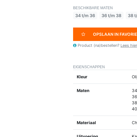
BESCHIKBARE MATEN
34 t/m 36
36 t/m 38
38 t
OPSLAAN IN FAVORI
Product (na)bestellen?
Lees hie
EIGENSCHAPPEN
Kleur
Ol
Maten
34
36
38
40
Materiaal
Ch
Uitvoering
K