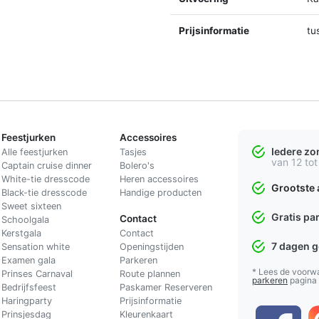
Prijsinformatie
tu
Feestjurken
Accessoires
Iedere z
Alle feestjurken
Tasjes
van 12 tot
Captain cruise dinner
Bolero's
White-tie dresscode
Heren accessoires
Grootste 
Black-tie dresscode
Handige producten
Sweet sixteen
Gratis pa
Contact
Schoolgala
Kerstgala
C
ontact
7 dagen 
Sensation white
Openingstijden
Examen gala
Parkeren
* Lees de voorw
Prinses Carnaval
Route plannen
parkeren
pagina
Bedrijfsfeest
Paskamer Reserveren
Haringparty
Prijsinformatie
Prinsjesdag
Kleurenkaart