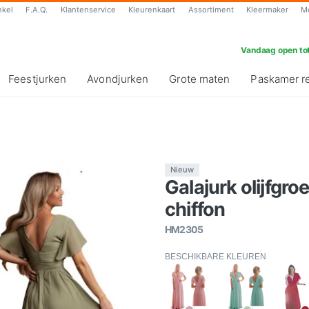
nkel
F.A.Q.
Klantenservice
Kleurenkaart
Assortiment
Kleermaker
M
Vandaag open tot
Feestjurken
Avondjurken
Grote maten
Paskamer r
Nieuw
Galajurk olijfg
chiffon
HM2305
BESCHIKBARE KLEUREN