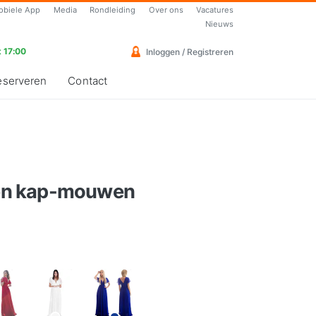
obiele App
Media
Rondleiding
Over ons
Vacatures
Nieuws
 17:00
Inloggen / Registreren
eserveren
Contact
roen kap-mouwen