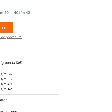
/m 40
40 t/m 42
ETEN
r de procedure.
ijfgroen (#106)
 t/m 36
 t/m 38
 t/m 40
 t/m 42
iffon
ap-mouwen