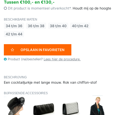
Tussen €100,- en €130,-
Dit product is momenteel uitverkocht*.
Houdt mij op de hoogte
BESCHIKBARE MATEN
34 t/m 36
36 t/m 38
38 t/m 40
40 t/m 42
42 t/m 44
OPSLAAN IN FAVORIETEN
Product (na)bestellen?
Lees hier de procedure.
BESCHRIJVING
Een cocktailjurkje met lange mouw. Rok van chiffon-stof
BIJPASSENDE ACCESSOIRES