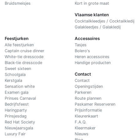
Bruidsmeisjes
Kort in grote maat
Vlaamse klanten
Cocktailkleedjes / Cocktailkledij
Galakleedjes / Galakledij
Feestjurken
Accessoires
Alle feestjurken
Tasjes
Captain cruise dinner
Bolero's
White-tie dresscode
Heren accessoires
Black-tie dresscode
Handige producten
Sweet sixteen
Contact
Schoolgala
Kerstgala
C
ontact
Sensation white
Openingstijden
Examen gala
Parkeren
Prinses Carnaval
Route plannen
Bedrijfsfeest
Paskamer Reserveren
Haringparty
Prijsinformatie
Prinsjesdag
Kleurenkaart
Red Hat Society
F.A.Q.
Nieuwjaarsgala
Kleermaker
Luxury Fair
Nieuws
Blog