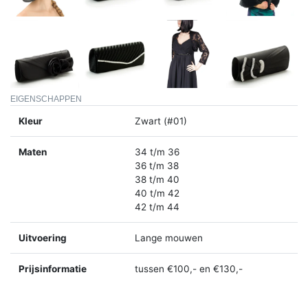
EIGENSCHAPPEN
Kleur
Zwart (#01)
Maten
34 t/m 36
36 t/m 38
38 t/m 40
40 t/m 42
42 t/m 44
Uitvoering
Lange mouwen
Prijsinformatie
tussen €100,- en €130,-