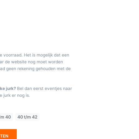
de voorraad. Het is mogelijk dat een
maar de website nog moet worden
raad geen rekening gehouden met de
ke jurk?
Bel dan eerst eventjes naar
 jurk er nog is.
/m 40
40 t/m 42
ETEN