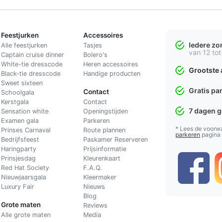
Feestjurken
Accessoires
Iedere z
Alle feestjurken
Tasjes
van 12 tot
Captain cruise dinner
Bolero's
White-tie dresscode
Heren accessoires
Grootste 
Black-tie dresscode
Handige producten
Sweet sixteen
Gratis pa
Contact
Schoolgala
Kerstgala
C
ontact
7 dagen 
Sensation white
Openingstijden
Examen gala
Parkeren
* Lees de voorw
Prinses Carnaval
Route plannen
parkeren
pagina
Bedrijfsfeest
Paskamer Reserveren
Haringparty
Prijsinformatie
Prinsjesdag
Kleurenkaart
Red Hat Society
F.A.Q.
Nieuwjaarsgala
Kleermaker
Luxury Fair
Nieuws
Blog
Grote maten
Reviews
Alle grote maten
Media