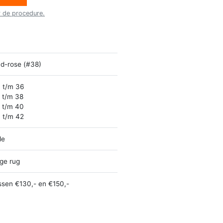
r de procedure.
d-rose (#38)
 t/m 36
 t/m 38
 t/m 40
 t/m 42
le
ge rug
ssen €130,- en €150,-