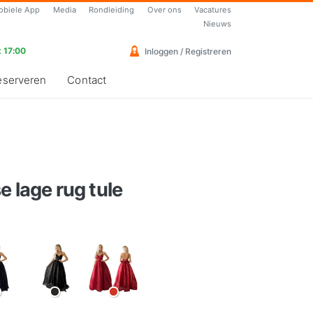
obiele App
Media
Rondleiding
Over ons
Vacatures
Nieuws
 17:00
Inloggen / Registreren
eserveren
Contact
e lage rug tule