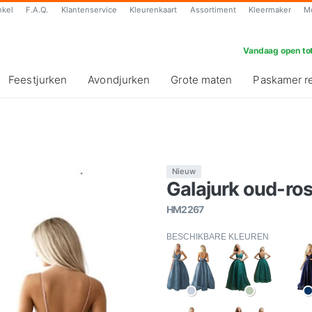
nkel
F.A.Q.
Klantenservice
Kleurenkaart
Assortiment
Kleermaker
M
Vandaag open tot
Feestjurken
Avondjurken
Grote maten
Paskamer r
Nieuw
Galajurk oud-ros
HM2267
BESCHIKBARE KLEUREN