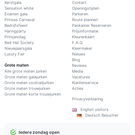
Kerstgala
C
ontact
Sensation white
Openingstijden
Examen gala
Parkeren
Prinses Carnaval
Route plannen
Bedrijfsfeest
Paskamer Reserveren
Haringparty
Prijsinformatie
Prinsjesdag
Kleurenkaart
Red Hat Society
F.A.Q.
Nieuwjaarsgala
Kleermaker
Luxury Fair
Nieuws
Blog
Grote maten
Reviews
Alle grote maten jurken
Media
Grote maten galajurken
Vacatures
Grote maten cocktailjurken
Klantenservice
Grote maten trouwjurken
Acties
Grote maten korte trouwjurken
Privacyverklaring
English visitors
Deutsch Besucher
Iedere zondag open