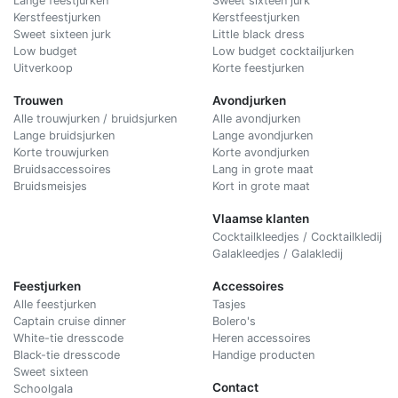
Lange feestjurken
Sweet sixteen jurk
Kerstfeestjurken
Kerstfeestjurken
Sweet sixteen jurk
Little black dress
Low budget
Low budget cocktailjurken
Uitverkoop
Korte feestjurken
Trouwen
Avondjurken
Alle trouwjurken / bruidsjurken
Alle avondjurken
Lange bruidsjurken
Lange avondjurken
Korte trouwjurken
Korte avondjurken
Bruidsaccessoires
Lang in grote maat
Bruidsmeisjes
Kort in grote maat
Vlaamse klanten
Cocktailkleedjes / Cocktailkledij
Galakleedjes / Galakledij
Feestjurken
Accessoires
Alle feestjurken
Tasjes
Captain cruise dinner
Bolero's
White-tie dresscode
Heren accessoires
Black-tie dresscode
Handige producten
Sweet sixteen
Contact
Schoolgala