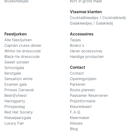
Bruidsmeisjes
Kort in grote maat
Vlaamse klanten
Cocktailkleedjes / Cocktailkledij
Galakleedjes / Galakledij
Feestjurken
Accessoires
Alle feestjurken
Tasjes
Captain cruise dinner
Bolero's
White-tie dresscode
Heren accessoires
Black-tie dresscode
Handige producten
Sweet sixteen
Contact
Schoolgala
Kerstgala
C
ontact
Sensation white
Openingstijden
Examen gala
Parkeren
Prinses Carnaval
Route plannen
Bedrijfsfeest
Paskamer Reserveren
Haringparty
Prijsinformatie
Prinsjesdag
Kleurenkaart
Red Hat Society
F.A.Q.
Nieuwjaarsgala
Kleermaker
Luxury Fair
Nieuws
Blog