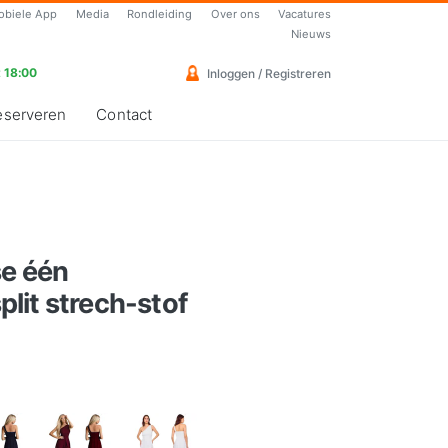
obiele App
Media
Rondleiding
Over ons
Vacatures
Nieuws
 18:00
Inloggen / Registreren
eserveren
Contact
se één
lit strech-stof