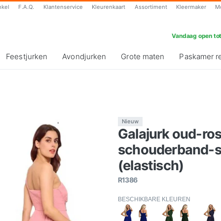
nkel
F.A.Q.
Klantenservice
Kleurenkaart
Assortiment
Kleermaker
M
Vandaag open tot
Feestjurken
Avondjurken
Grote maten
Paskamer r
Nieuw
Galajurk oud-ro
schouderband-sp
(elastisch)
R1386
BESCHIKBARE KLEUREN