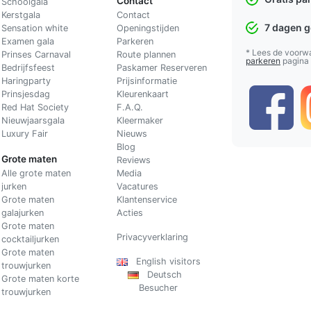
Contact
Schoolgala
Kerstgala
C
ontact
7 dagen 
Sensation white
Openingstijden
Examen gala
Parkeren
* Lees de voorw
Prinses Carnaval
Route plannen
parkeren
pagina
Bedrijfsfeest
Paskamer Reserveren
Haringparty
Prijsinformatie
Prinsjesdag
Kleurenkaart
Red Hat Society
F.A.Q.
Nieuwjaarsgala
Kleermaker
Luxury Fair
Nieuws
Blog
Grote maten
Reviews
Alle grote maten
Media
jurken
Vacatures
Grote maten
Klantenservice
galajurken
Acties
Grote maten
Privacyverklaring
cocktailjurken
Grote maten
English visitors
trouwjurken
Deutsch
Grote maten korte
Besucher
trouwjurken