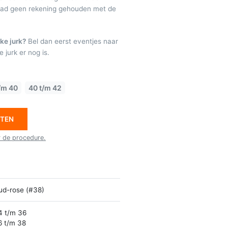
raad geen rekening gehouden met de
ke jurk?
Bel dan eerst eventjes naar
 jurk er nog is.
/m 40
40 t/m 42
ETEN
r de procedure.
ud-rose (#38)
4 t/m 36
6 t/m 38