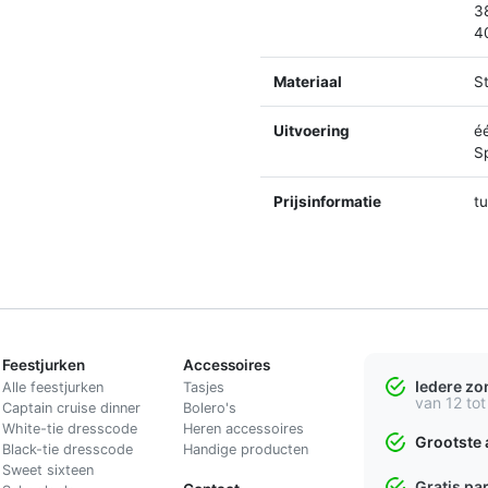
3
4
Materiaal
St
Uitvoering
é
Sp
Prijsinformatie
t
Feestjurken
Accessoires
Iedere z
Alle feestjurken
Tasjes
van 12 tot
Captain cruise dinner
Bolero's
White-tie dresscode
Heren accessoires
Grootste 
Black-tie dresscode
Handige producten
Sweet sixteen
Gratis pa