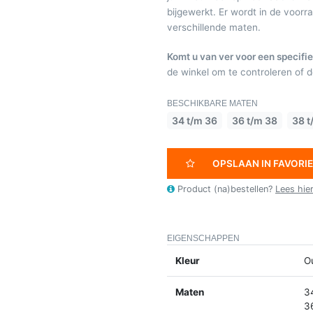
bijgewerkt. Er wordt in de voor
verschillende maten.
Komt u van ver voor een specifie
de winkel om te controleren of de
BESCHIKBARE MATEN
34 t/m 36
36 t/m 38
38 t
OPSLAAN IN FAVORI
Product (na)bestellen?
Lees hie
EIGENSCHAPPEN
Kleur
O
Maten
3
3