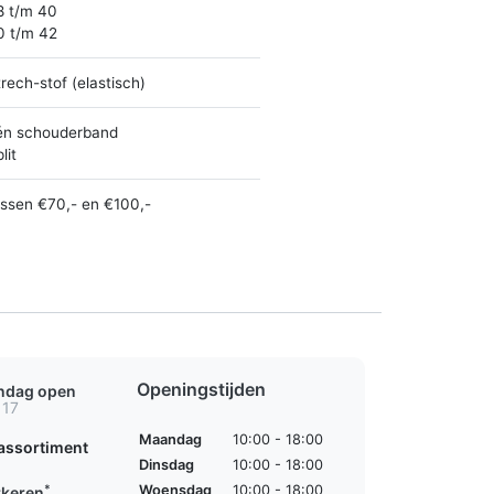
8 t/m 40
0 t/m 42
rech-stof (elastisch)
én schouderband
lit
ussen €70,- en €100,-
Openingstijden
ondag open
 17
Maandag
10:00 - 18:00
assortiment
Dinsdag
10:00 - 18:00
*
Woensdag
10:00 - 18:00
rkeren