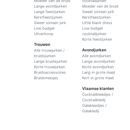
Moeder van de bruid
cocktailjurken
Lange avondjurken
Moeder van de bruid
Lange feestjurken
Sweet sixteen jurk
Kerstfeestjurken
Kerstfeestjurken
Sweet sixteen jurk
Little black dress
Low budget
Low budget
Uitverkoop
cocktailjurken
Korte feestjurken
Trouwen
Avondjurken
Alle trouwjurken /
bruidsjurken
Alle avondjurken
Lange bruidsjurken
Lange avondjurken
Korte trouwjurken
Korte avondjurken
Bruidsaccessoires
Lang in grote maat
Bruidsmeisjes
Kort in grote maat
Vlaamse klanten
Cocktailkleedjes /
Cocktailkledij
Galakleedjes /
Galakledij