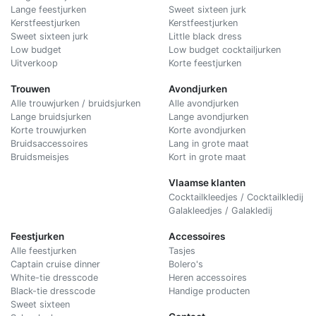
Lange feestjurken
Sweet sixteen jurk
Kerstfeestjurken
Kerstfeestjurken
Sweet sixteen jurk
Little black dress
Low budget
Low budget cocktailjurken
Uitverkoop
Korte feestjurken
Trouwen
Avondjurken
Alle trouwjurken / bruidsjurken
Alle avondjurken
Lange bruidsjurken
Lange avondjurken
Korte trouwjurken
Korte avondjurken
Bruidsaccessoires
Lang in grote maat
Bruidsmeisjes
Kort in grote maat
Vlaamse klanten
Cocktailkleedjes / Cocktailkledij
Galakleedjes / Galakledij
Feestjurken
Accessoires
Alle feestjurken
Tasjes
Captain cruise dinner
Bolero's
White-tie dresscode
Heren accessoires
Black-tie dresscode
Handige producten
Sweet sixteen