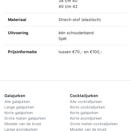
38 t/m 40
40 t/m 42
Materiaal
Strech-stof (elastisch)
Uitvoering
één schouderband
Split
Prijsinformatie
tussen €70,- en €100,-
Galajurken
Cocktailjurken
Alle galajurken
Alle cocktailjurken
Lange galajurken
Korte cocktailjurken
Korte galajurken
Korte galajurken
Grote maten galajurken
Korte avondjurken
Moeder van de bruid
Grote maten cocktailjurken
Lange avondjurken
Moeder van de bruid