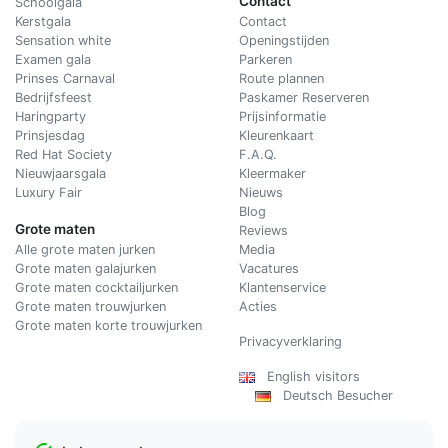
Contact
Schoolgala
Kerstgala
C
ontact
Sensation white
Openingstijden
Examen gala
Parkeren
Prinses Carnaval
Route plannen
Bedrijfsfeest
Paskamer Reserveren
Haringparty
Prijsinformatie
Prinsjesdag
Kleurenkaart
Red Hat Society
F.A.Q.
Nieuwjaarsgala
Kleermaker
Luxury Fair
Nieuws
Blog
Grote maten
Reviews
Alle grote maten jurken
Media
Grote maten galajurken
Vacatures
Grote maten cocktailjurken
Klantenservice
Grote maten trouwjurken
Acties
Grote maten korte trouwjurken
Privacyverklaring
English visitors
Deutsch Besucher