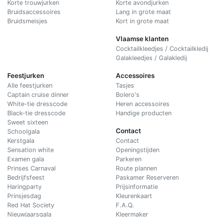
Korte trouwjurken
Korte avondjurken
Bruidsaccessoires
Lang in grote maat
Bruidsmeisjes
Kort in grote maat
Vlaamse klanten
Cocktailkleedjes / Cocktailkledij
Galakleedjes / Galakledij
Feestjurken
Accessoires
Alle feestjurken
Tasjes
Captain cruise dinner
Bolero's
White-tie dresscode
Heren accessoires
Black-tie dresscode
Handige producten
Sweet sixteen
Contact
Schoolgala
Kerstgala
C
ontact
Sensation white
Openingstijden
Examen gala
Parkeren
Prinses Carnaval
Route plannen
Bedrijfsfeest
Paskamer Reserveren
Haringparty
Prijsinformatie
Prinsjesdag
Kleurenkaart
Red Hat Society
F.A.Q.
Nieuwjaarsgala
Kleermaker