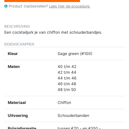
Product (na)bestellen?
Lees hier de procedure.
BESCHRIJVING
Een cocktailjurk je van chiffon met schouderbandjes.
EIGENSCHAPPEN
Kleur
Sage green (#100)
Maten
40 t/m 42
42 t/m 44
44 t/m 46
46 t/m 48
48 t/m 50
Materiaal
Chiffon
Uitvoering
Schouderbanden
Prijsinformatie
tussen €70,- en €100,-