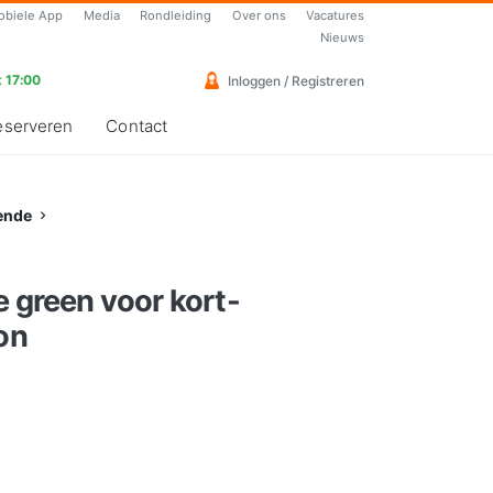
obiele App
Media
Rondleiding
Over ons
Vacatures
Nieuws
 17:00
Inloggen / Registreren
eserveren
Contact
ende
e green voor kort-
fon