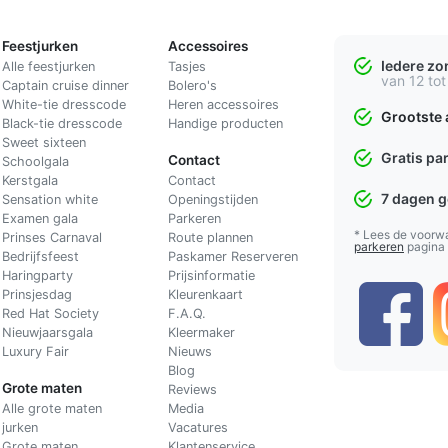
Feestjurken
Accessoires
Iedere z
Alle feestjurken
Tasjes
van 12 tot
Captain cruise dinner
Bolero's
White-tie dresscode
Heren accessoires
Grootste 
Black-tie dresscode
Handige producten
Sweet sixteen
Gratis pa
Contact
Schoolgala
Kerstgala
C
ontact
7 dagen 
Sensation white
Openingstijden
Examen gala
Parkeren
* Lees de voorw
Prinses Carnaval
Route plannen
parkeren
pagina
Bedrijfsfeest
Paskamer Reserveren
Haringparty
Prijsinformatie
Prinsjesdag
Kleurenkaart
Red Hat Society
F.A.Q.
Nieuwjaarsgala
Kleermaker
Luxury Fair
Nieuws
Blog
Grote maten
Reviews
Alle grote maten
Media
jurken
Vacatures
Grote maten
Klantenservice