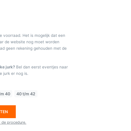
de voorraad. Het is mogelijk dat een
maar de website nog moet worden
raad geen rekening gehouden met de
ke jurk?
Bel dan eerst eventjes naar
 jurk er nog is.
/m 40
40 t/m 42
ETEN
r de procedure.