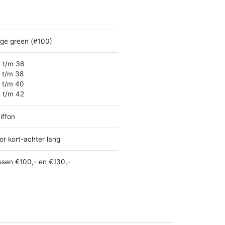
ge green (#100)
 t/m 36
 t/m 38
 t/m 40
 t/m 42
iffon
or kort-achter lang
ssen €100,- en €130,-