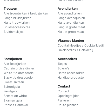
Trouwen
Avondjurken
Alle trouwjurken / bruidsjurken
Alle avondjurken
Lange bruidsjurken
Lange avondjurken
Korte trouwjurken
Korte avondjurken
Bruidsaccessoires
Lang in grote maat
Bruidsmeisjes
Kort in grote maat
Vlaamse klanten
Cocktailkleedjes / Cocktailkledij
Galakleedjes / Galakledij
Feestjurken
Accessoires
Alle feestjurken
Tasjes
Captain cruise dinner
Bolero's
White-tie dresscode
Heren accessoires
Black-tie dresscode
Handige producten
Sweet sixteen
Contact
Schoolgala
Kerstgala
C
ontact
Sensation white
Openingstijden
Examen gala
Parkeren
Prinses Carnaval
Route plannen