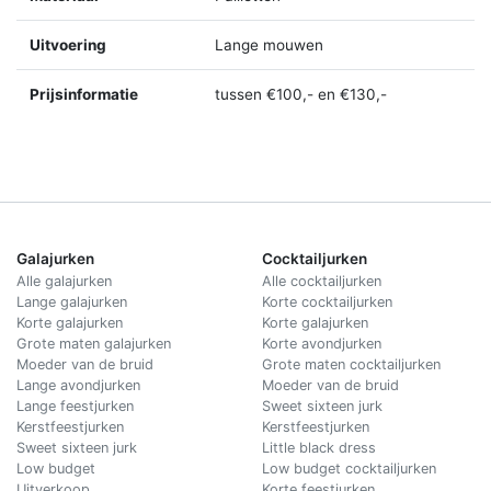
Uitvoering
Lange mouwen
Prijsinformatie
tussen €100,- en €130,-
Galajurken
Cocktailjurken
Alle galajurken
Alle cocktailjurken
Lange galajurken
Korte cocktailjurken
Korte galajurken
Korte galajurken
Grote maten galajurken
Korte avondjurken
Moeder van de bruid
Grote maten cocktailjurken
Lange avondjurken
Moeder van de bruid
Lange feestjurken
Sweet sixteen jurk
Kerstfeestjurken
Kerstfeestjurken
Sweet sixteen jurk
Little black dress
Low budget
Low budget cocktailjurken
Uitverkoop
Korte feestjurken