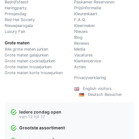
Bedrijfsfeest
Paskamer Reserveren
Haringparty
Prijsinformatie
Prinsjesdag
Kleurenkaart
Red Hat Society
F.A.Q.
Nieuwjaarsgala
Kleermaker
Luxury Fair
Nieuws
Blog
Grote maten
Reviews
Alle grote maten jurken
Media
Grote maten galajurken
Vacatures
Grote maten cocktailjurken
Klantenservice
Grote maten trouwjurken
Acties
Grote maten korte trouwjurken
Privacyverklaring
English visitors
Deutsch Besucher
Iedere zondag open
van 12 tot 17
Grootste assortiment