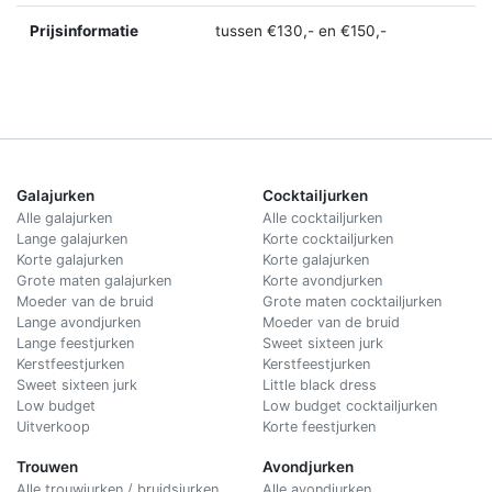
Prijsinformatie
tussen €130,- en €150,-
Galajurken
Cocktailjurken
Alle galajurken
Alle cocktailjurken
Lange galajurken
Korte cocktailjurken
Korte galajurken
Korte galajurken
Grote maten galajurken
Korte avondjurken
Moeder van de bruid
Grote maten cocktailjurken
Lange avondjurken
Moeder van de bruid
Lange feestjurken
Sweet sixteen jurk
Kerstfeestjurken
Kerstfeestjurken
Sweet sixteen jurk
Little black dress
Low budget
Low budget cocktailjurken
Uitverkoop
Korte feestjurken
Trouwen
Avondjurken
Alle trouwjurken / bruidsjurken
Alle avondjurken