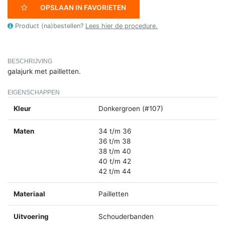
OPSLAAN IN FAVORIETEN
Product (na)bestellen?
Lees hier de procedure.
BESCHRIJVING
galajurk met pailletten.
EIGENSCHAPPEN
Kleur
Donkergroen (#107)
Maten
34 t/m 36
36 t/m 38
38 t/m 40
40 t/m 42
42 t/m 44
Materiaal
Pailletten
Uitvoering
Schouderbanden