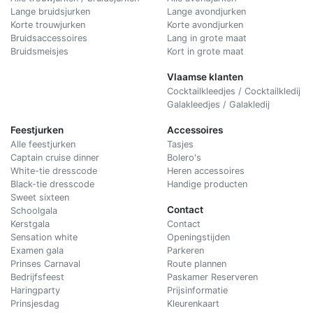
Lange bruidsjurken
Lange avondjurken
Korte trouwjurken
Korte avondjurken
Bruidsaccessoires
Lang in grote maat
Bruidsmeisjes
Kort in grote maat
Vlaamse klanten
Cocktailkleedjes / Cocktailkledij
Galakleedjes / Galakledij
Feestjurken
Accessoires
Alle feestjurken
Tasjes
Captain cruise dinner
Bolero's
White-tie dresscode
Heren accessoires
Black-tie dresscode
Handige producten
Sweet sixteen
Contact
Schoolgala
Kerstgala
C
ontact
Sensation white
Openingstijden
Examen gala
Parkeren
Prinses Carnaval
Route plannen
Bedrijfsfeest
Paskamer Reserveren
Haringparty
Prijsinformatie
Prinsjesdag
Kleurenkaart