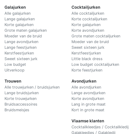
Galajurken
Cocktailjurken
Alle galajurken
Alle cocktailjurken
Lange galajurken
Korte cocktailjurken
Korte galajurken
Korte galajurken
Grote maten galajurken
Korte avondjurken
Moeder van de bruid
Grote maten cocktailjurken
Lange avondjurken
Moeder van de bruid
Lange feestjurken
Sweet sixteen jurk
Kerstfeestjurken
Kerstfeestjurken
Sweet sixteen jurk
Little black dress
Low budget
Low budget cocktailjurken
Uitverkoop
Korte feestjurken
Trouwen
Avondjurken
Alle trouwjurken / bruidsjurken
Alle avondjurken
Lange bruidsjurken
Lange avondjurken
Korte trouwjurken
Korte avondjurken
Bruidsaccessoires
Lang in grote maat
Bruidsmeisjes
Kort in grote maat
Vlaamse klanten
Cocktailkleedjes / Cocktailkledij
Galakleedjes / Galakledij