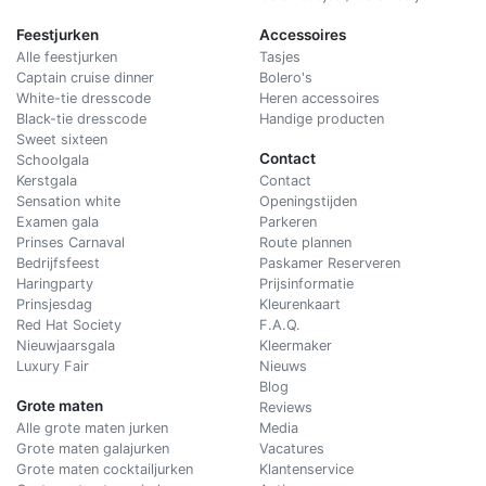
Feestjurken
Accessoires
Alle feestjurken
Tasjes
Captain cruise dinner
Bolero's
White-tie dresscode
Heren accessoires
Black-tie dresscode
Handige producten
Sweet sixteen
Contact
Schoolgala
Kerstgala
C
ontact
Sensation white
Openingstijden
Examen gala
Parkeren
Prinses Carnaval
Route plannen
Bedrijfsfeest
Paskamer Reserveren
Haringparty
Prijsinformatie
Prinsjesdag
Kleurenkaart
Red Hat Society
F.A.Q.
Nieuwjaarsgala
Kleermaker
Luxury Fair
Nieuws
Blog
Grote maten
Reviews
Alle grote maten jurken
Media
Grote maten galajurken
Vacatures
Grote maten cocktailjurken
Klantenservice