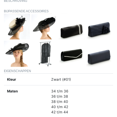
BESCHRIJVING
BIJPASSENDE ACCESSOIRES
EIGENSCHAPPEN
Kleur
Zwart (#01)
Maten
34 t/m 36
36 t/m 38
38 t/m 40
40 t/m 42
42 t/m 44