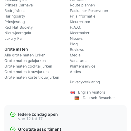
Prinses Carnaval
Route plannen
Bedrijfsfeest
Paskamer Reserveren
Haringparty
Prijsinformatie
Prinsjesdag
Kleurenkaart
Red Hat Society
F.A.Q.
Nieuwjaarsgala
Kleermaker
Luxury Fair
Nieuws
Blog
Grote maten
Reviews
Alle grote maten jurken
Media
Grote maten galajurken
Vacatures
Grote maten cocktailjurken
Klantenservice
Grote maten trouwjurken
Acties
Grote maten korte trouwjurken
Privacyverklaring
English visitors
Deutsch Besucher
Iedere zondag open
van 12 tot 17
Grootste assortiment