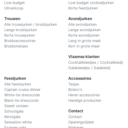
Low budget
Low budget cocktailjurken
Uitverkoop
Korte feestjurken
Trouwen
Avondjurken
Alle trouwjurken / bruidsjurken
Alle avondjurken
Lange bruidsjurken
Lange avondjurken
Korte trouwjurken
Korte avondjurken
Bruidsaccessoires
Lang in grote maat
Bruidsmeisjes
Kort in grote maat
Vlaamse klanten
Cocktailkleedjes / Cocktailkledij
Galakleedjes / Galakledij
Feestjurken
Accessoires
Alle feestjurken
Tasjes
Captain cruise dinner
Bolero's
White-tie dresscode
Heren accessoires
Black-tie dresscode
Handige producten
Sweet sixteen
Contact
Schoolgala
Kerstgala
C
ontact
Sensation white
Openingstijden
Examen gala
Parkeren