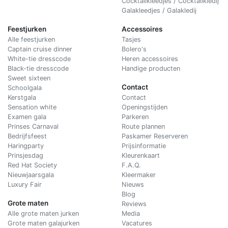
Cocktailkleedjes / Cocktailkledij
Galakleedjes / Galakledij
Feestjurken
Accessoires
Alle feestjurken
Tasjes
Captain cruise dinner
Bolero's
White-tie dresscode
Heren accessoires
Black-tie dresscode
Handige producten
Sweet sixteen
Contact
Schoolgala
Kerstgala
C
ontact
Sensation white
Openingstijden
Examen gala
Parkeren
Prinses Carnaval
Route plannen
Bedrijfsfeest
Paskamer Reserveren
Haringparty
Prijsinformatie
Prinsjesdag
Kleurenkaart
Red Hat Society
F.A.Q.
Nieuwjaarsgala
Kleermaker
Luxury Fair
Nieuws
Blog
Grote maten
Reviews
Alle grote maten jurken
Media
Grote maten galajurken
Vacatures