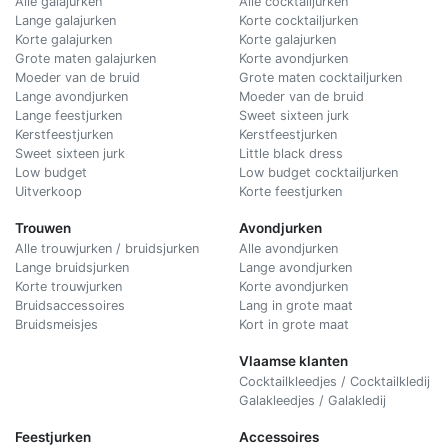
Alle galajurken
Alle cocktailjurken
Lange galajurken
Korte cocktailjurken
Korte galajurken
Korte galajurken
Grote maten galajurken
Korte avondjurken
Moeder van de bruid
Grote maten cocktailjurken
Lange avondjurken
Moeder van de bruid
Lange feestjurken
Sweet sixteen jurk
Kerstfeestjurken
Kerstfeestjurken
Sweet sixteen jurk
Little black dress
Low budget
Low budget cocktailjurken
Uitverkoop
Korte feestjurken
Trouwen
Avondjurken
Alle trouwjurken / bruidsjurken
Alle avondjurken
Lange bruidsjurken
Lange avondjurken
Korte trouwjurken
Korte avondjurken
Bruidsaccessoires
Lang in grote maat
Bruidsmeisjes
Kort in grote maat
Vlaamse klanten
Cocktailkleedjes / Cocktailkledij
Galakleedjes / Galakledij
Feestjurken
Accessoires