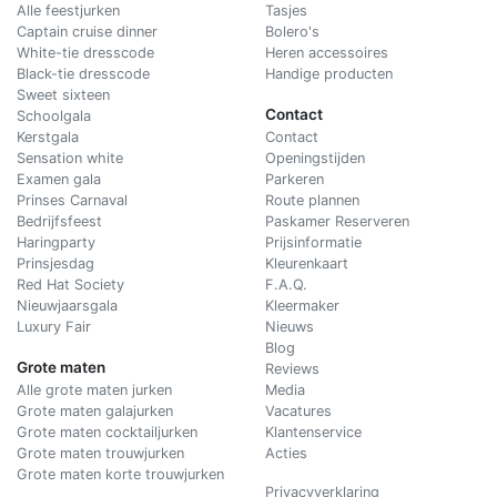
Alle feestjurken
Tasjes
Captain cruise dinner
Bolero's
White-tie dresscode
Heren accessoires
Black-tie dresscode
Handige producten
Sweet sixteen
Contact
Schoolgala
Kerstgala
C
ontact
Sensation white
Openingstijden
Examen gala
Parkeren
Prinses Carnaval
Route plannen
Bedrijfsfeest
Paskamer Reserveren
Haringparty
Prijsinformatie
Prinsjesdag
Kleurenkaart
Red Hat Society
F.A.Q.
Nieuwjaarsgala
Kleermaker
Luxury Fair
Nieuws
Blog
Grote maten
Reviews
Alle grote maten jurken
Media
Grote maten galajurken
Vacatures
Grote maten cocktailjurken
Klantenservice
Grote maten trouwjurken
Acties
Grote maten korte trouwjurken
Privacyverklaring