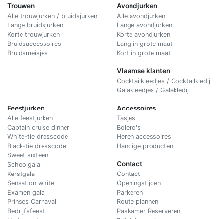
Trouwen
Avondjurken
Alle trouwjurken / bruidsjurken
Alle avondjurken
Lange bruidsjurken
Lange avondjurken
Korte trouwjurken
Korte avondjurken
Bruidsaccessoires
Lang in grote maat
Bruidsmeisjes
Kort in grote maat
Vlaamse klanten
Cocktailkleedjes / Cocktailkledij
Galakleedjes / Galakledij
Feestjurken
Accessoires
Alle feestjurken
Tasjes
Captain cruise dinner
Bolero's
White-tie dresscode
Heren accessoires
Black-tie dresscode
Handige producten
Sweet sixteen
Contact
Schoolgala
Kerstgala
C
ontact
Sensation white
Openingstijden
Examen gala
Parkeren
Prinses Carnaval
Route plannen
Bedrijfsfeest
Paskamer Reserveren