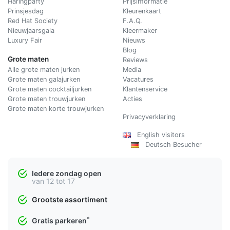
Haringparty
Prijsinformatie
Prinsjesdag
Kleurenkaart
Red Hat Society
F.A.Q.
Nieuwjaarsgala
Kleermaker
Luxury Fair
Nieuws
Blog
Grote maten
Reviews
Alle grote maten jurken
Media
Grote maten galajurken
Vacatures
Grote maten cocktailjurken
Klantenservice
Grote maten trouwjurken
Acties
Grote maten korte trouwjurken
Privacyverklaring
English visitors
Deutsch Besucher
Iedere zondag open
van 12 tot 17
Grootste assortiment
*
Gratis parkeren