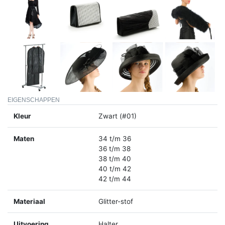
EIGENSCHAPPEN
Kleur
Zwart (#01)
Maten
34 t/m 36
36 t/m 38
38 t/m 40
40 t/m 42
42 t/m 44
Materiaal
Glitter-stof
Uitvoering
Halter