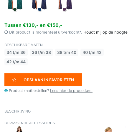
Tussen €130,- en €150,-
Dit product is momenteel uitverkocht*.
Houdt mij op de hoogte
BESCHIKBARE MATEN
34 t/m 36
36 t/m 38
38 t/m 40
40 t/m 42
42 t/m 44
OPSLAAN IN FAVORIETEN
Product (na)bestellen?
Lees hier de procedure.
BESCHRIJVING
BIJPASSENDE ACCESSOIRES