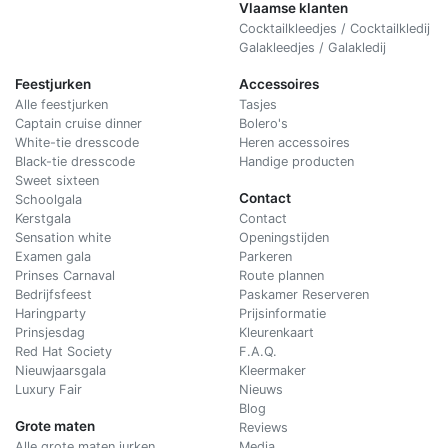
Vlaamse klanten
Cocktailkleedjes / Cocktailkledij
Galakleedjes / Galakledij
Feestjurken
Accessoires
Alle feestjurken
Tasjes
Captain cruise dinner
Bolero's
White-tie dresscode
Heren accessoires
Black-tie dresscode
Handige producten
Sweet sixteen
Contact
Schoolgala
Kerstgala
C
ontact
Sensation white
Openingstijden
Examen gala
Parkeren
Prinses Carnaval
Route plannen
Bedrijfsfeest
Paskamer Reserveren
Haringparty
Prijsinformatie
Prinsjesdag
Kleurenkaart
Red Hat Society
F.A.Q.
Nieuwjaarsgala
Kleermaker
Luxury Fair
Nieuws
Blog
Grote maten
Reviews
Alle grote maten jurken
Media