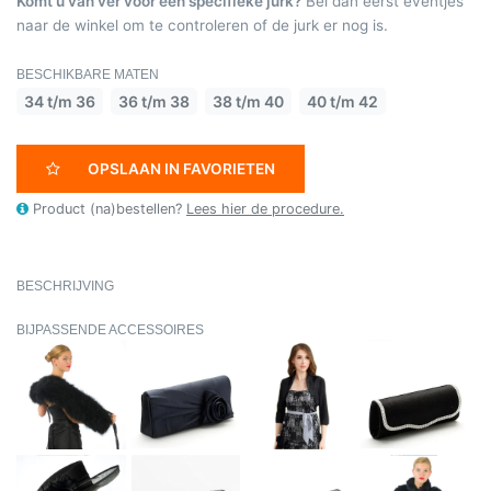
Komt u van ver voor een specifieke jurk?
Bel dan eerst eventjes
naar de winkel om te controleren of de jurk er nog is.
BESCHIKBARE MATEN
34 t/m 36
36 t/m 38
38 t/m 40
40 t/m 42
OPSLAAN IN FAVORIETEN
Product (na)bestellen?
Lees hier de procedure.
BESCHRIJVING
BIJPASSENDE ACCESSOIRES