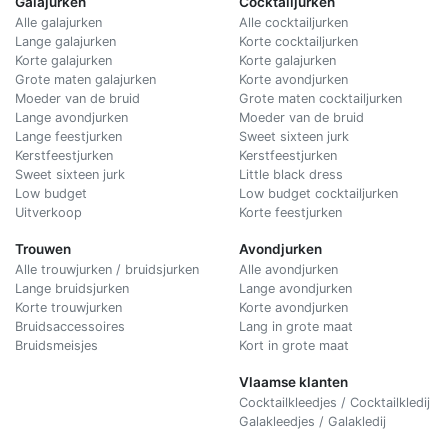
Galajurken
Cocktailjurken
Alle galajurken
Alle cocktailjurken
Lange galajurken
Korte cocktailjurken
Korte galajurken
Korte galajurken
Grote maten galajurken
Korte avondjurken
Moeder van de bruid
Grote maten cocktailjurken
Lange avondjurken
Moeder van de bruid
Lange feestjurken
Sweet sixteen jurk
Kerstfeestjurken
Kerstfeestjurken
Sweet sixteen jurk
Little black dress
Low budget
Low budget cocktailjurken
Uitverkoop
Korte feestjurken
Trouwen
Avondjurken
Alle trouwjurken / bruidsjurken
Alle avondjurken
Lange bruidsjurken
Lange avondjurken
Korte trouwjurken
Korte avondjurken
Bruidsaccessoires
Lang in grote maat
Bruidsmeisjes
Kort in grote maat
Vlaamse klanten
Cocktailkleedjes / Cocktailkledij
Galakleedjes / Galakledij