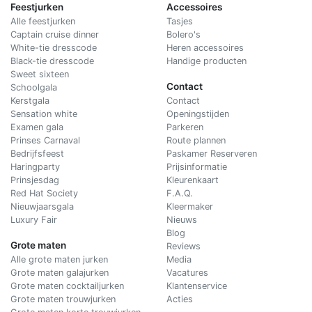
Feestjurken
Accessoires
Alle feestjurken
Tasjes
Captain cruise dinner
Bolero's
White-tie dresscode
Heren accessoires
Black-tie dresscode
Handige producten
Sweet sixteen
Contact
Schoolgala
Kerstgala
C
ontact
Sensation white
Openingstijden
Examen gala
Parkeren
Prinses Carnaval
Route plannen
Bedrijfsfeest
Paskamer Reserveren
Haringparty
Prijsinformatie
Prinsjesdag
Kleurenkaart
Red Hat Society
F.A.Q.
Nieuwjaarsgala
Kleermaker
Luxury Fair
Nieuws
Blog
Grote maten
Reviews
Alle grote maten jurken
Media
Grote maten galajurken
Vacatures
Grote maten cocktailjurken
Klantenservice
Grote maten trouwjurken
Acties