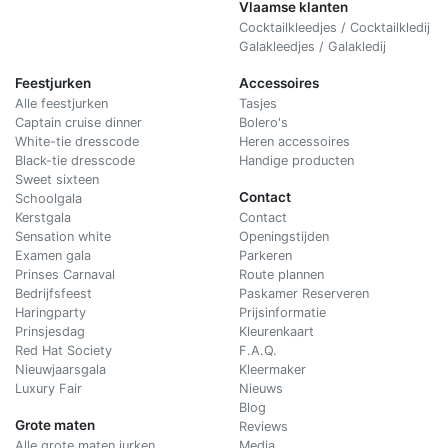
Vlaamse klanten
Cocktailkleedjes / Cocktailkledij
Galakleedjes / Galakledij
Feestjurken
Accessoires
Alle feestjurken
Tasjes
Captain cruise dinner
Bolero's
White-tie dresscode
Heren accessoires
Black-tie dresscode
Handige producten
Sweet sixteen
Contact
Schoolgala
Kerstgala
C
ontact
Sensation white
Openingstijden
Examen gala
Parkeren
Prinses Carnaval
Route plannen
Bedrijfsfeest
Paskamer Reserveren
Haringparty
Prijsinformatie
Prinsjesdag
Kleurenkaart
Red Hat Society
F.A.Q.
Nieuwjaarsgala
Kleermaker
Luxury Fair
Nieuws
Blog
Grote maten
Reviews
Alle grote maten jurken
Media