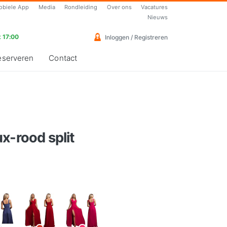
obiele App
Media
Rondleiding
Over ons
Vacatures
Nieuws
 17:00
Inloggen / Registreren
eserveren
Contact
x-rood split