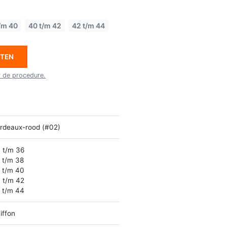
/m 40
40 t/m 42
42 t/m 44
ETEN
r de procedure.
rdeaux-rood (#02)
 t/m 36
 t/m 38
 t/m 40
 t/m 42
 t/m 44
iffon