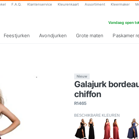
nkel
F.A.Q.
Klantenservice
Kleurenkaart
Assortiment
Kleermaker
M
Vandaag open tot
Feestjurken
Avondjurken
Grote maten
Paskamer r
Nieuw
Galajurk bordeau
chiffon
R1465
BESCHIKBARE KLEUREN