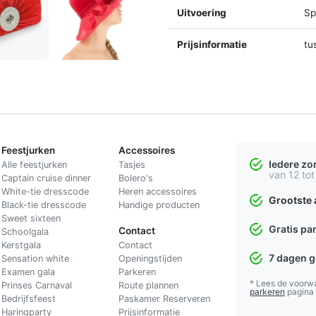
Uitvoering
Spl
Prijsinformatie
tu
Feestjurken
Accessoires
Iedere z
Alle feestjurken
Tasjes
van 12 tot
Captain cruise dinner
Bolero's
White-tie dresscode
Heren accessoires
Grootste 
Black-tie dresscode
Handige producten
Sweet sixteen
Gratis pa
Contact
Schoolgala
Kerstgala
C
ontact
7 dagen 
Sensation white
Openingstijden
Examen gala
Parkeren
* Lees de voorw
Prinses Carnaval
Route plannen
parkeren
pagina
Bedrijfsfeest
Paskamer Reserveren
Haringparty
Prijsinformatie