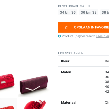
BESCHIKBARE MATEN
34 t/m 36
36 t/m 38
38 t
OPSLAAN IN FAVORI
Product (na)bestellen?
Lees hie
EIGENSCHAPPEN
Kleur
Bo
Maten
34
36
38
40
42
Materiaal
Ch