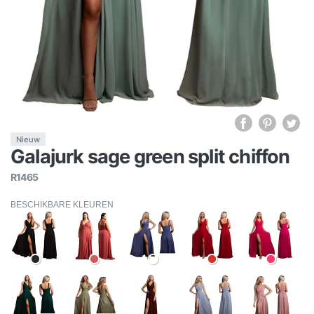
Nieuw
Galajurk sage green split chiffon
R1465
BESCHIKBARE KLEUREN