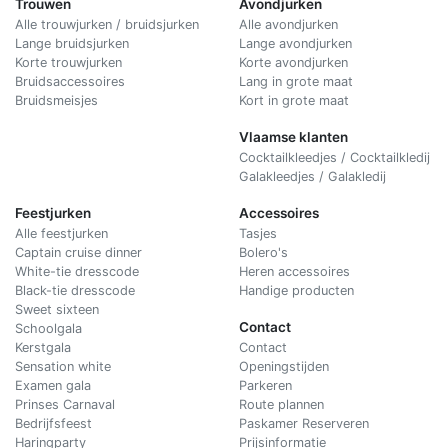
Trouwen
Avondjurken
Alle trouwjurken / bruidsjurken
Alle avondjurken
Lange bruidsjurken
Lange avondjurken
Korte trouwjurken
Korte avondjurken
Bruidsaccessoires
Lang in grote maat
Bruidsmeisjes
Kort in grote maat
Vlaamse klanten
Cocktailkleedjes / Cocktailkledij
Galakleedjes / Galakledij
Feestjurken
Accessoires
Alle feestjurken
Tasjes
Captain cruise dinner
Bolero's
White-tie dresscode
Heren accessoires
Black-tie dresscode
Handige producten
Sweet sixteen
Contact
Schoolgala
Kerstgala
C
ontact
Sensation white
Openingstijden
Examen gala
Parkeren
Prinses Carnaval
Route plannen
Bedrijfsfeest
Paskamer Reserveren
Haringparty
Prijsinformatie