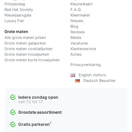
Prinsjesdag
Kleurenkaart
Red Hat Society
F.A.Q.
Nieuwjaarsgala
Kleermaker
Luxury Fair
Nieuws
Blog
Grote maten
Reviews
Alle grote maten jurken
Media
Grote maten galajurken
Vacatures
Grote maten cocktailjurken
Klantenservice
Grote maten trouwjurken
Acties
Grote maten korte trouwjurken
Privacyverklaring
English visitors
Deutsch Besucher
Iedere zondag open
van 12 tot 17
Grootste assortiment
*
Gratis parkeren