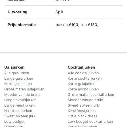
Uitvoering
Split
Prijsinformatie
tussen €100,- en €130,-
Galajurken
Cocktailjurken
Alle galajurken
Alle cocktailjurken
Lange galajurken
Korte cocktailjurken
Korte galajurken
Korte galajurken
Grote maten galajurken
Korte avondjurken
Moeder van de bruid
Grote maten cocktailjurken
Lange avondjurken
Moeder van de bruid
Lange feestjurken
Sweet sixteen jurk
Kerstfeestjurken
Kerstfeestjurken
Sweet sixteen jurk
Little black dress
Low budget
Low budget cocktailjurken
Uitverkoop
Korte feestjurken