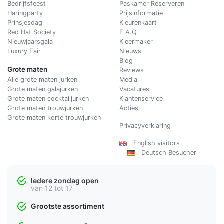
Bedrijfsfeest
Paskamer Reserveren
Haringparty
Prijsinformatie
Prinsjesdag
Kleurenkaart
Red Hat Society
F.A.Q.
Nieuwjaarsgala
Kleermaker
Luxury Fair
Nieuws
Blog
Grote maten
Reviews
Alle grote maten jurken
Media
Grote maten galajurken
Vacatures
Grote maten cocktailjurken
Klantenservice
Grote maten trouwjurken
Acties
Grote maten korte trouwjurken
Privacyverklaring
English visitors
Deutsch Besucher
Iedere zondag open
van 12 tot 17
Grootste assortiment