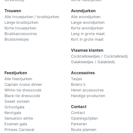
Trouwen
Avondjurken
Alle trouwjurken / bruidsjurken
Alle avondjurken
Lange bruidsjurken
Lange avondjurken
Korte trouwjurken
Korte avondjurken
Bruidsaccessoires
Lang in grote maat
Bruidsmeisjes
Kort in grote maat
Vlaamse klanten
Cocktailkleedjes / Cocktailkledij
Galakleedjes / Galakledij
Feestjurken
Accessoires
Alle feestjurken
Tasjes
Captain cruise dinner
Bolero's
White-tie dresscode
Heren accessoires
Black-tie dresscode
Handige producten
Sweet sixteen
Contact
Schoolgala
Kerstgala
C
ontact
Sensation white
Openingstijden
Examen gala
Parkeren
Prinses Carnaval
Route plannen