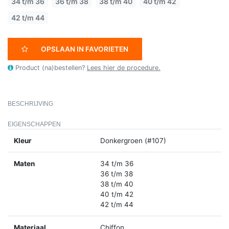
34 t/m 36
36 t/m 38
38 t/m 40
40 t/m 42
42 t/m 44
OPSLAAN IN FAVORIETEN
Product (na)bestellen?
Lees hier de procedure.
BESCHRIJVING
EIGENSCHAPPEN
Kleur
Donkergroen (#107)
Maten
34 t/m 36
36 t/m 38
38 t/m 40
40 t/m 42
42 t/m 44
Materiaal
Chiffon