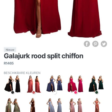
Nieuw
Galajurk rood split chiffon
R1465
BESCHIKBARE KLEUREN