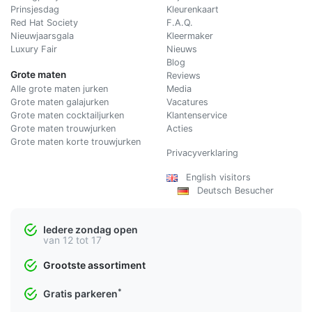
Prinsjesdag
Kleurenkaart
Red Hat Society
F.A.Q.
Nieuwjaarsgala
Kleermaker
Luxury Fair
Nieuws
Blog
Grote maten
Reviews
Alle grote maten jurken
Media
Grote maten galajurken
Vacatures
Grote maten cocktailjurken
Klantenservice
Grote maten trouwjurken
Acties
Grote maten korte trouwjurken
Privacyverklaring
English visitors
Deutsch Besucher
Iedere zondag open
van 12 tot 17
Grootste assortiment
*
Gratis parkeren