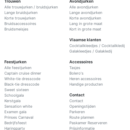
Trouwen
Avondjurken
Alle trouwjurken / bruidsjurken
Alle avondjurken
Lange bruidsjurken
Lange avondjurken
Korte trouwjurken
Korte avondjurken
Bruidsaccessoires
Lang in grote maat
Bruidsmeisjes
Kort in grote maat
Vlaamse klanten
Cocktailkleedjes / Cocktailkledij
Galakleedjes / Galakledij
Feestjurken
Accessoires
Alle feestjurken
Tasjes
Captain cruise dinner
Bolero's
White-tie dresscode
Heren accessoires
Black-tie dresscode
Handige producten
Sweet sixteen
Contact
Schoolgala
Kerstgala
C
ontact
Sensation white
Openingstijden
Examen gala
Parkeren
Prinses Carnaval
Route plannen
Bedrijfsfeest
Paskamer Reserveren
Haringparty
Prijsinformatie