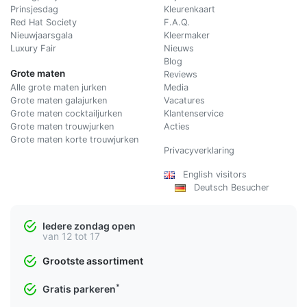
Prinsjesdag
Kleurenkaart
Red Hat Society
F.A.Q.
Nieuwjaarsgala
Kleermaker
Luxury Fair
Nieuws
Blog
Grote maten
Reviews
Alle grote maten jurken
Media
Grote maten galajurken
Vacatures
Grote maten cocktailjurken
Klantenservice
Grote maten trouwjurken
Acties
Grote maten korte trouwjurken
Privacyverklaring
English visitors
Deutsch Besucher
Iedere zondag open
van 12 tot 17
Grootste assortiment
*
Gratis parkeren