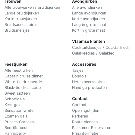
Trouwen
Avondjurken
Alle trouwjurken / bruidsjurken
Alle avondjurken
Lange bruidsjurken
Lange avondjurken
Korte trouwjurken
Korte avondjurken
Bruidsaccessoires
Lang in grote maat
Bruidsmeisjes
Kort in grote maat
Vlaamse klanten
Cocktailkleedjes / Cocktailkledij
Galakleedjes / Galakledij
Feestjurken
Accessoires
Alle feestjurken
Tasjes
Captain cruise dinner
Bolero's
White-tie dresscode
Heren accessoires
Black-tie dresscode
Handige producten
Sweet sixteen
Contact
Schoolgala
Kerstgala
C
ontact
Sensation white
Openingstijden
Examen gala
Parkeren
Prinses Carnaval
Route plannen
Bedrijfsfeest
Paskamer Reserveren
Haringparty
Prijsinformatie