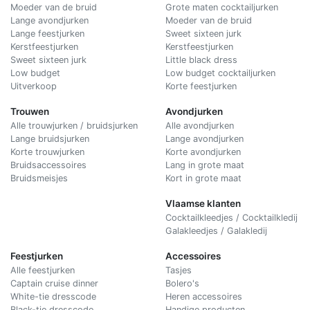
Moeder van de bruid
Grote maten cocktailjurken
Lange avondjurken
Moeder van de bruid
Lange feestjurken
Sweet sixteen jurk
Kerstfeestjurken
Kerstfeestjurken
Sweet sixteen jurk
Little black dress
Low budget
Low budget cocktailjurken
Uitverkoop
Korte feestjurken
Trouwen
Avondjurken
Alle trouwjurken / bruidsjurken
Alle avondjurken
Lange bruidsjurken
Lange avondjurken
Korte trouwjurken
Korte avondjurken
Bruidsaccessoires
Lang in grote maat
Bruidsmeisjes
Kort in grote maat
Vlaamse klanten
Cocktailkleedjes / Cocktailkledij
Galakleedjes / Galakledij
Feestjurken
Accessoires
Alle feestjurken
Tasjes
Captain cruise dinner
Bolero's
White-tie dresscode
Heren accessoires
Black-tie dresscode
Handige producten