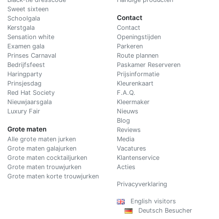
Sweet sixteen
Contact
Schoolgala
Kerstgala
C
ontact
Sensation white
Openingstijden
Examen gala
Parkeren
Prinses Carnaval
Route plannen
Bedrijfsfeest
Paskamer Reserveren
Haringparty
Prijsinformatie
Prinsjesdag
Kleurenkaart
Red Hat Society
F.A.Q.
Nieuwjaarsgala
Kleermaker
Luxury Fair
Nieuws
Blog
Grote maten
Reviews
Alle grote maten jurken
Media
Grote maten galajurken
Vacatures
Grote maten cocktailjurken
Klantenservice
Grote maten trouwjurken
Acties
Grote maten korte trouwjurken
Privacyverklaring
English visitors
Deutsch Besucher