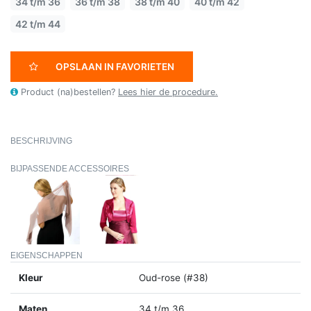
34 t/m 36
36 t/m 38
38 t/m 40
40 t/m 42
42 t/m 44
OPSLAAN IN FAVORIETEN
Product (na)bestellen?
Lees hier de procedure.
BESCHRIJVING
BIJPASSENDE ACCESSOIRES
EIGENSCHAPPEN
Kleur
Oud-rose (#38)
Maten
34 t/m 36