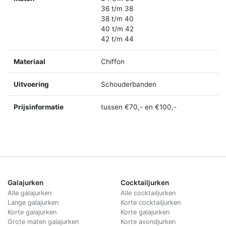
36 t/m 38
38 t/m 40
40 t/m 42
42 t/m 44
Materiaal
Chiffon
Uitvoering
Schouderbanden
Prijsinformatie
tussen €70,- en €100,-
Galajurken
Cocktailjurken
Alle galajurken
Alle cocktailjurken
Lange galajurken
Korte cocktailjurken
Korte galajurken
Korte galajurken
Grote maten galajurken
Korte avondjurken