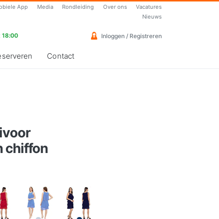
obiele App
Media
Rondleiding
Over ons
Vacatures
Nieuws
 18:00
Inloggen / Registreren
eserveren
Contact
-ivoor
 chiffon