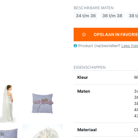
BESCHIKBARE MATEN
34 t/m 36
36 t/m 38
38 t
OPSLAAN IN FAVORI
Product (na)bestellen?
Lees hie
EIGENSCHAPPEN
Kleur
Wi
Maten
3
3
3
4
4
Materiaal
C