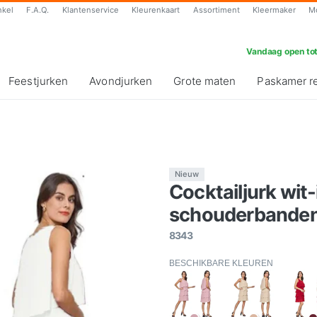
nkel
F.A.Q.
Klantenservice
Kleurenkaart
Assortiment
Kleermaker
M
Vandaag open tot
Feestjurken
Avondjurken
Grote maten
Paskamer r
Nieuw
Cocktailjurk wit
schouderbanden
8343
BESCHIKBARE KLEUREN