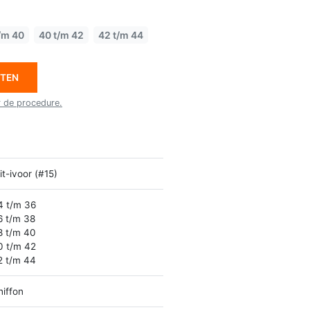
/m 40
40 t/m 42
42 t/m 44
ETEN
r de procedure.
t-ivoor (#15)
4 t/m 36
6 t/m 38
8 t/m 40
0 t/m 42
2 t/m 44
hiffon