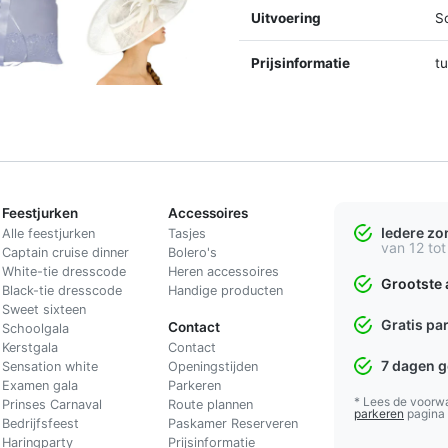
Uitvoering
S
Prijsinformatie
t
Feestjurken
Accessoires
Iedere z
Alle feestjurken
Tasjes
van 12 tot
Captain cruise dinner
Bolero's
White-tie dresscode
Heren accessoires
Grootste 
Black-tie dresscode
Handige producten
Sweet sixteen
Gratis pa
Contact
Schoolgala
Kerstgala
C
ontact
7 dagen 
Sensation white
Openingstijden
Examen gala
Parkeren
* Lees de voorw
Prinses Carnaval
Route plannen
parkeren
pagina
Bedrijfsfeest
Paskamer Reserveren
Haringparty
Prijsinformatie