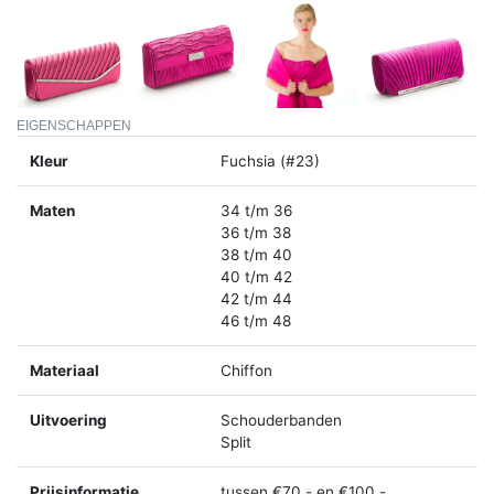
EIGENSCHAPPEN
Kleur
Fuchsia (#23)
Maten
34 t/m 36
36 t/m 38
38 t/m 40
40 t/m 42
42 t/m 44
46 t/m 48
Materiaal
Chiffon
Uitvoering
Schouderbanden
Split
Prijsinformatie
tussen €70,- en €100,-