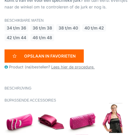
Komt u van ver voor een specifieke jurk?
Bel dan eerst eventjes
naar de winkel om te controleren of de jurk er nog is.
BESCHIKBARE MATEN
34 t/m 36
36 t/m 38
38 t/m 40
40 t/m 42
42 t/m 44
46 t/m 48
OPSLAAN IN FAVORIETEN
Product (na)bestellen?
Lees hier de procedure.
BESCHRIJVING
BIJPASSENDE ACCESSOIRES