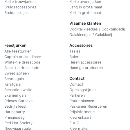
Korte trouwjurken
Korte avondjurken
Bruidsaccessoires
Lang in grote maat
Bruidsmeisjes
Kort in grote maat
Vlaamse klanten
Cocktailkleedjes / Cocktailkledij
Galakleedjes / Galakledij
Feestjurken
Accessoires
Alle feestjurken
Tasjes
Captain cruise dinner
Bolero's
White-tie dresscode
Heren accessoires
Black-tie dresscode
Handige producten
Sweet sixteen
Contact
Schoolgala
Kerstgala
C
ontact
Sensation white
Openingstijden
Examen gala
Parkeren
Prinses Carnaval
Route plannen
Bedrijfsfeest
Paskamer Reserveren
Haringparty
Prijsinformatie
Prinsjesdag
Kleurenkaart
Red Hat Society
F.A.Q.
Nieuwjaarsgala
Kleermaker